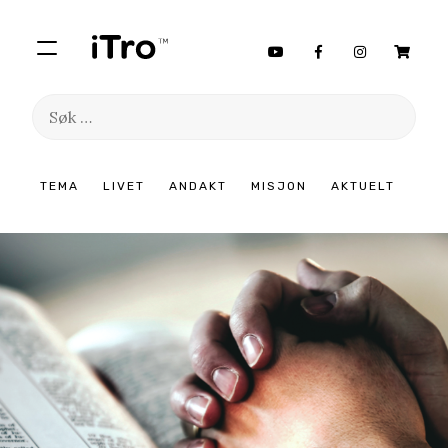
Søk
etter:
Hopp
TEMA
LIVET
ANDAKT
MISJON
AKTUELT
til
innhold