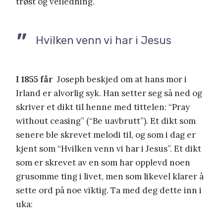
trøst og veiledning.
Hvilken venn vi har i Jesus
I 1855 får
Joseph beskjed om at hans mor i
Irland er alvorlig syk. Han setter seg så ned og
skriver et dikt til henne med tittelen: “Pray
without ceasing” (“Be uavbrutt”). Et dikt som
senere ble skrevet melodi til, og som i dag er
kjent som “Hvilken venn vi har i Jesus”. Et dikt
som er skrevet av en som har opplevd noen
grusomme ting i livet, men som likevel klarer å
sette ord på noe viktig. Ta med deg dette inn i
uka: