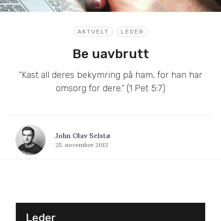
AKTUELT
LEDER
Be uavbrutt
“Kast all deres bekymring på ham, for han har
omsorg for dere.” (1 Pet 5:7)
John Olav Selstø
25. november 2013
Leder