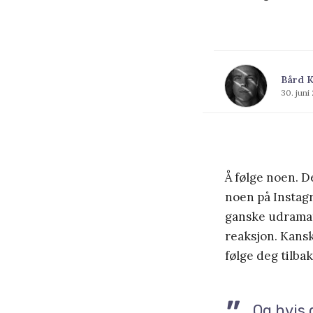
Bård K
30. juni
Å følge noen. D
noen på Instagr
ganske udramati
reaksjon. Kansk
følge deg tilba
Og hvis 