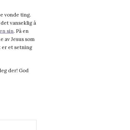
ve vonde ting.
 det vanseklig å
oen sin
. På en
de av Jesus som
t er et setning
 deg der! God