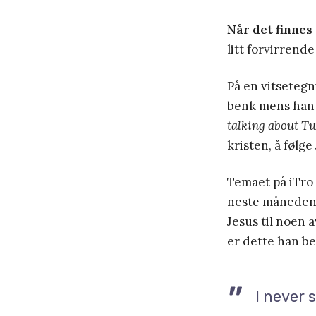
Når det finnes
litt forvirrend
På en vitsetegn
benk mens han p
talking about Twi
kristen, å følge
Temaet på iTro 
neste måneden 
Jesus til noen 
er dette han be
I never 