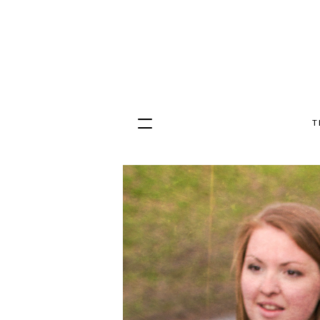
T
Hopp
til
innhold