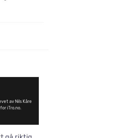
evet av Nils Kåre
for iTro.no.
t gå riktig