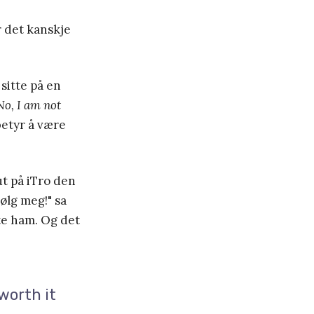
r det kanskje
sitte på en
No, I am not
betyr å være
ut på iTro den
Følg meg!" sa
te ham. Og det
 worth it