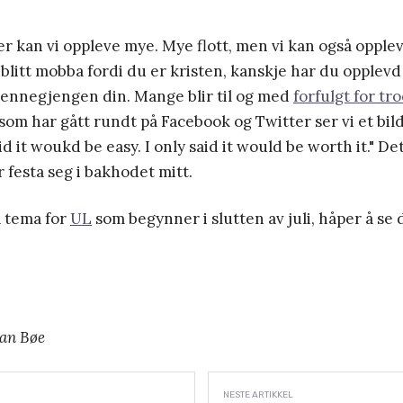
er kan vi oppleve mye. Mye flott, men vi kan også opple
blitt mobba fordi du er kristen, kanskje har du opplevd
vennegjengen din. Mange blir til og med
forfulgt for tr
om har gått rundt på Facebook og Twitter ser vi et bil
aid it woukd be easy. I only said it would be worth it." De
r festa seg i bakhodet mitt.
å tema for
UL
som begynner i slutten av juli, håper å se
ian Bøe