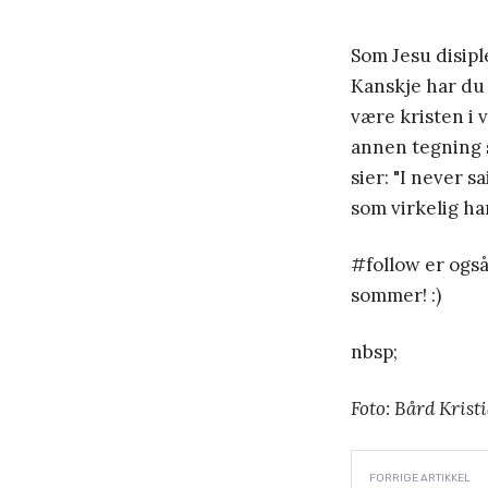
Som Jesu disipl
Kanskje har du 
være kristen i 
annen tegning s
sier: "I never s
som virkelig ha
#follow er ogs
sommer! :)
nbsp;
Foto: Bård Krist