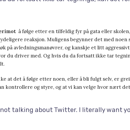
erimot
å følge etter en tilfeldig fyr på gata eller skolen,
t tydeligere reaksjon. Muligens begynner det med noen
søk på avledningsmanøvrer, og kanskje et litt aggressiv
ror du driver med. Og hvis du da fortsatt ikke tar tegni
lt.
nke at det å følge etter noen, eller å bli fulgt selv, er gre
an kontrollere og styre, og at vi kan velge hvor nært det 
 not talking about Twitter. I literally want y