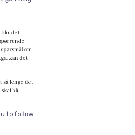
 blir det
 spørrende
t spørsmål om
nga, kan det
it så lenge det
skal bli.
ou to follow