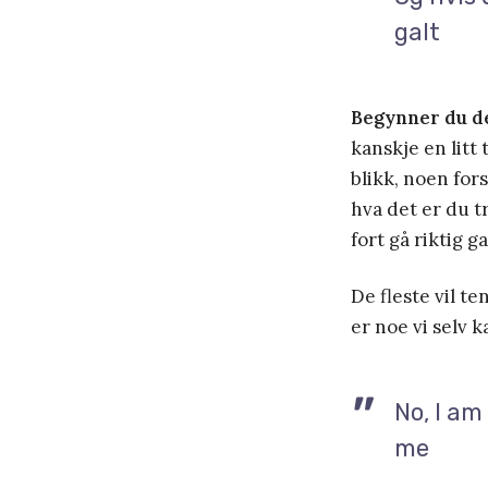
galt
Begynner du d
kanskje en lit
blikk, noen for
hva det er du t
fort gå riktig ga
De fleste vil te
er noe vi selv k
No, I am
me