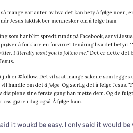
så mange varianter av hva det kan bety å følge noen, e
e når Jesus faktisk ber mennesker om å følge ham.
ing som har blitt spredt rundt på Facebook, ser vi Jesus 
røver å forklare en forvirret tenåring hva det betyr: "
tter. I literally want you to follow me.
" Det er dette det 
 Jesus.
i juli er #follow. Det vil si at mange sakene som legges 
vil handle om det
å følge
. Og særlig det å følge Jesus. "
av disiplene sine første gang han møtte dem. Og de fulg
r oss gjøre i dag også. Å følge ham.
said it woukd be easy. I only said it would be