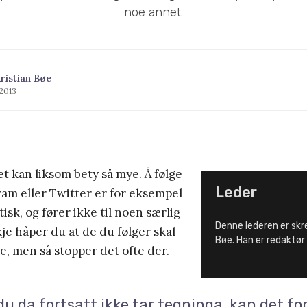
noe annet.
ristian Bøe
 2013
et kan liksom bety så mye. Å følge
Leder
am eller Twitter er for eksempel
sk, og fører ikke til noen særlig
Denne lederen er skr
je håper du at de du følger skal
Bøe. Han er redaktør 
ke, men så stopper det ofte der.
du da fortsatt ikke tar tegninga, kan det for