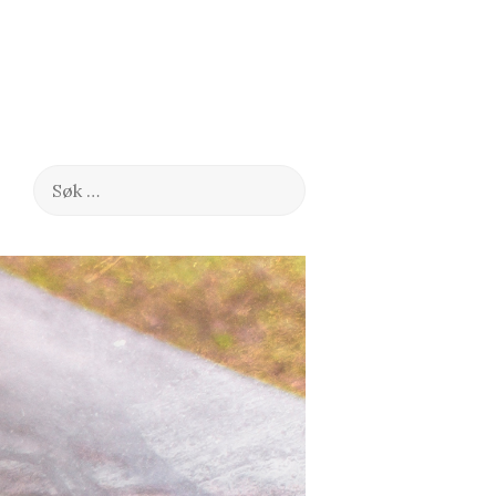
Søk
etter: