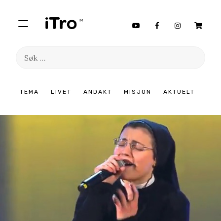
Søk
etter:
Hopp
TEMA
LIVET
ANDAKT
MISJON
AKTUELT
til
innhold