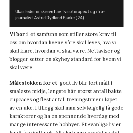
Ukas leder er skrevet av fysioterapeut og iTro-
journalist Astrid Rydland Bjørke (24).
Vi bor i
et samfunn som stiller store krav til
oss om hvordan livene våre skal leves, hva vi
skal klare, hvordan vi skal være. Nettaviser og
blogger setter en skyhøy standard for hvem vi
skal være.
Målestokken for et
godt liv blir fort målt i
smaleste midje, lengste hår, størst antall bakte
cupcaces og flest antall treningstimer i løpet
av en uke. I tillegg skal man selvfølgelig få gode
karakterer og ha en spennende hverdag med
mange interessante hobbyer. Et «vanlig» liv er
langt fra godt nok. Alt skal være preget av det