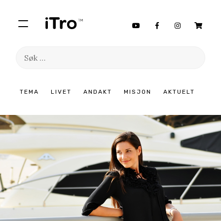
Søk
etter:
Hopp
TEMA
LIVET
ANDAKT
MISJON
AKTUELT
til
innhold