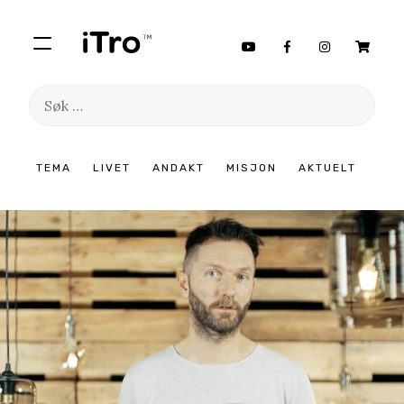
Søk
etter:
Hopp
TEMA
LIVET
ANDAKT
MISJON
AKTUELT
til
innhold