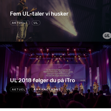
Fem UL-taler vi husker
AKTUELT
UL
UL 2018 følger du på iTro
AKTUELT
ARRANGEMENT
UL