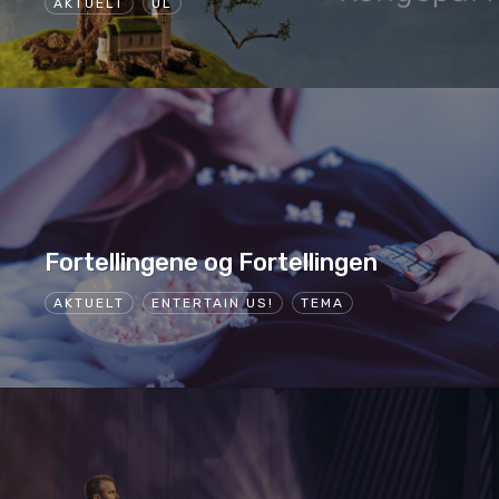
AKTUELT
UL
Fortellingene og Fortellingen
AKTUELT
ENTERTAIN US!
TEMA