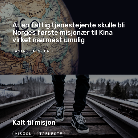
At en fattig tjenestejente skulle bli
Norges første misjonær til Kina
virket nærmest umulig
ASIA
MISJON
Kalt til misjon
MISJON
TJENESTE