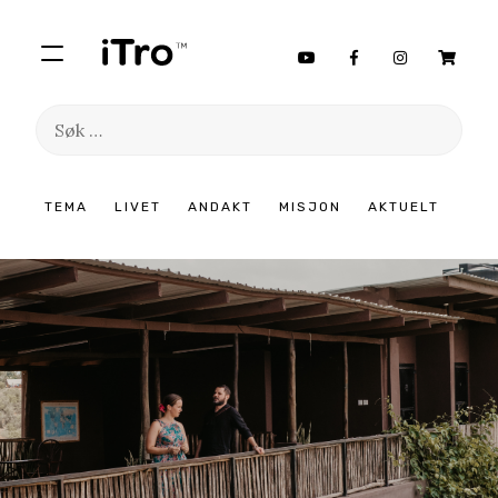
Søk
etter:
Hopp
TEMA
LIVET
ANDAKT
MISJON
AKTUELT
til
innhold