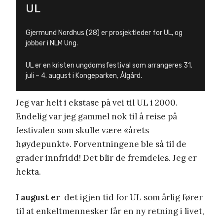
UL
Gjermund Nordhus (28) er prosjektleder for UL, og
jobber i NLM Ung.
UL er en kristen ungdomsfestival som arrangeres 31.
juli – 4. august i Kongeparken, Ålgård.
Jeg var helt i ekstase på vei til UL i 2000.
Endelig var jeg gammel nok til å reise på
festivalen som skulle være «årets
høydepunkt». Forventningene ble så til de
grader innfridd! Det blir de fremdeles. Jeg er
hekta.
I august er
det igjen tid for UL som årlig fører
til at enkeltmennesker får en ny retning i livet,