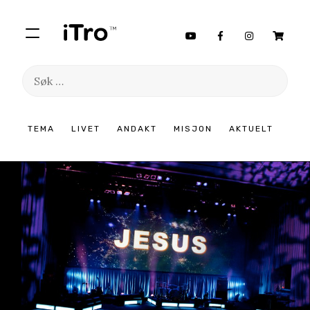
Søk
etter:
Hopp
TEMA
LIVET
ANDAKT
MISJON
AKTUELT
til
innhold