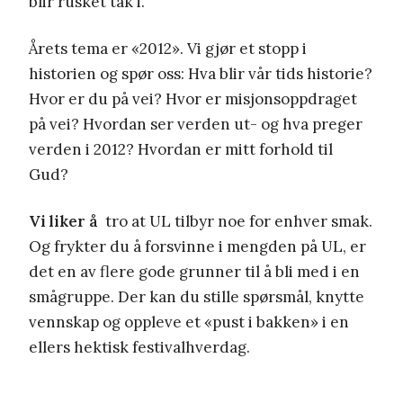
blir rusket tak i.
Årets tema er «2012». Vi gjør et stopp i
historien og spør oss: Hva blir vår tids historie?
Hvor er du på vei? Hvor er misjonsoppdraget
på vei? Hvordan ser verden ut- og hva preger
verden i 2012? Hvordan er mitt forhold til
Gud?
Vi liker å
tro at UL tilbyr noe for enhver smak.
Og frykter du å forsvinne i mengden på UL, er
det en av flere gode grunner til å bli med i en
smågruppe. Der kan du stille spørsmål, knytte
vennskap og oppleve et «pust i bakken» i en
ellers hektisk festivalhverdag.