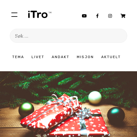
Søk
etter:
Hopp
TEMA
LIVET
ANDAKT
MISJON
AKTUELT
til
innhold