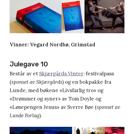
Vinner: Vegard Nordbø, Grimstad
Julegave 10
Består av et
Skjærgårds Vinter
-festivalpass
(
sponset av Skjærgårds
) og en bokpakke fra
Lunde, med bøkene «Livsfarlig tro» og
«Drømmer og syner» av Tom Doyle og
«Løsepengen Jesus» av Sverre Bøe (
sponset av
Lunde Forlag
).