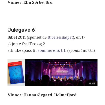
Vinner: Elin Sørbø, Bru
Julegave 6
Bibel 2011 (
sponset av
Bibelselskapet
), en t-
skjorte fra iTro og 2
stk ukespass til
sommerens UL
(
sponset av UL
).
Vinner: Hanna Øygard, Holmefjord