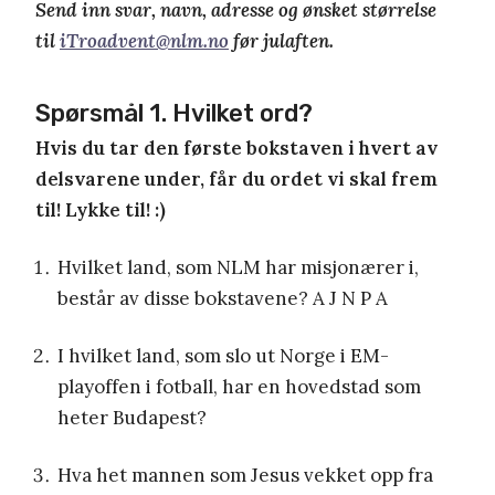
Send inn svar, navn, adresse og ønsket størrelse
til
iTroadvent@nlm.no
før julaften.
Spørsmål 1. Hvilket ord?
Hvis du tar den første bokstaven i hvert av
delsvarene under, får du ordet vi skal frem
til! Lykke til! :)
Hvilket land, som NLM har misjonærer i,
består av disse bokstavene? A J N P A
I hvilket land, som slo ut Norge i EM-
playoffen i fotball, har en hovedstad som
heter Budapest?
Hva het mannen som Jesus vekket opp fra