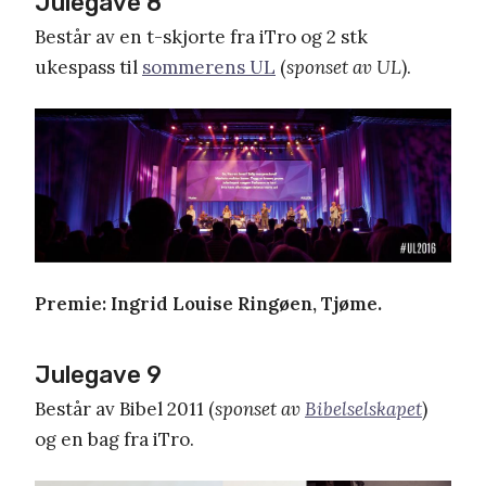
Julegave 8
Består av en t-skjorte fra iTro og 2 stk
ukespass til
sommerens UL
(
sponset av UL
).
Premie: Ingrid Louise Ringøen, Tjøme.
Julegave 9
Består av Bibel 2011 (
sponset av
Bibelselskapet
)
og en bag fra iTro.