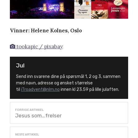
Vinner: Helene Kolnes, Oslo
tookapic / pixabay
Jul
Send inn svarene dine på spørsmål 1, 2 og 3, sammen
med navn, adresse og ønsket størrelse
til
iTroadvent@nlm.no
innen kl 23.59 på lille julaften.
Jesus som…frelser