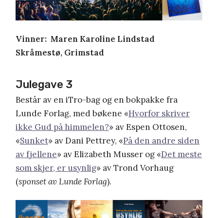
Vinner: Maren Karoline Lindstad
Skråmestø, Grimstad
Julegave 3
Består av en iTro-bag og en bokpakke fra
Lunde Forlag, med bøkene «
Hvorfor skriver
ikke Gud på himmelen?
» av Espen Ottosen,
«
Sunket
» av Dani Pettrey, «
På den andre siden
av fjellene
» av Elizabeth Musser og «
Det meste
som skjer, er usynlig
» av Trond Vorhaug
(
sponset av Lunde Forlag
).