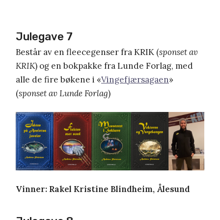
Julegave 7
Består av en fleecegenser fra KRIK (
sponset av
KRIK
) og en bokpakke fra Lunde Forlag, med
alle de fire bøkene i «
Vingefjærsagaen
»
(
sponset av Lunde Forlag
)
Vinner: Rakel Kristine Blindheim, Ålesund