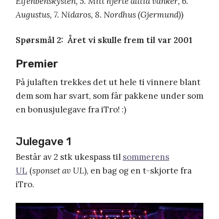
Elfenbenskysten, 5. Mitt hjerte alltid vanker, 6.
Augustus, 7. Nidaros, 8. Nordhus (Gjermund)
)
Spørsmål 2: Året vi skulle frem til var 2001
Premier
På julaften trekkes det ut hele ti vinnere blant
dem som har svart, som får pakkene under som
en bonusjulegave fra iTro! :)
Julegave 1
Består av 2 stk ukespass til
sommerens
UL
(
sponset av UL
), en bag og en t-skjorte fra
iTro.