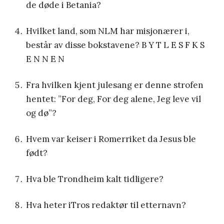
de døde i Betania?
Hvilket land, som NLM har misjonærer i,
består av disse bokstavene? B Y T L E S F K S
E N N E N
Fra hvilken kjent julesang er denne strofen
hentet: ”For deg, For deg alene, Jeg leve vil
og dø”?
Hvem var keiser i Romerriket da Jesus ble
født?
Hva ble Trondheim kalt tidligere?
Hva heter iTros redaktør til etternavn?