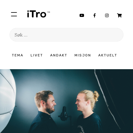
Søk
etter:
Hopp
TEMA
LIVET
ANDAKT
MISJON
AKTUELT
til
innhold