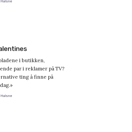
 Halsne
lentines
oladene i butikken,
lende par i reklamer på TV?
ternative ting å finne på
dag.»
 Halsne