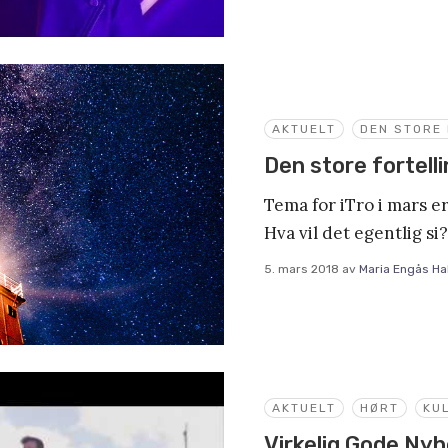
AKTUELT
DEN STORE
Den store fortell
Tema for iTro i mars er
Hva vil det egentlig si?
5. mars 2018
av
Maria Engås Ha
AKTUELT
HØRT
KU
Virkelig Gode Ny