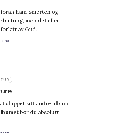
t foran ham, smerten og
e bli tung, men det aller
 forlatt av Gud.
alsne
LTUR
ture
at sluppet sitt andre album
albumet bør du absolutt
alsne