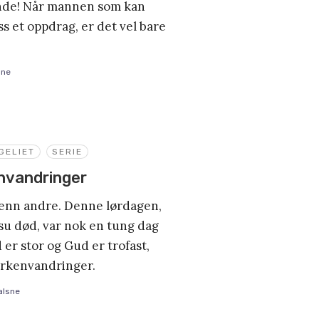
nde! Når mannen som kan
s et oppdrag, er det vel bare
sne
GELIET
SERIE
envandringer
enn andre. Denne lørdagen,
su død, var nok en tung dag
 er stor og Gud er trofast,
rkenvandringer.
alsne