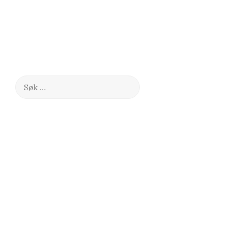
Søk
etter: