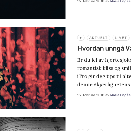
15. februar 2018
av
Maria Engås
♥
AKTUELT
LIVET
Hvordan unngå Va
Er du lei av hjertesjok
romantisk kliss og smi
iTro gir deg tips til al
denne «kjærlighetens 
13. februar 2018
av
Maria Engås