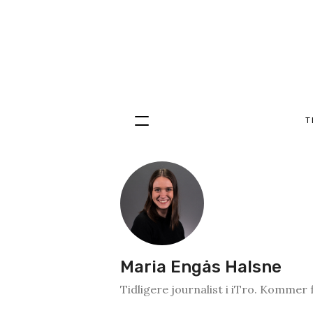
T
Hopp
til
innhold
Maria Engås Halsne
Tidligere journalist i iTro. Kommer 