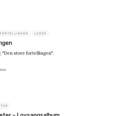
 FORTELLINGEN
LEDER
ingen
; "Den store fortellingen".
lsne
LTUR
heter – Lovsangsalbum