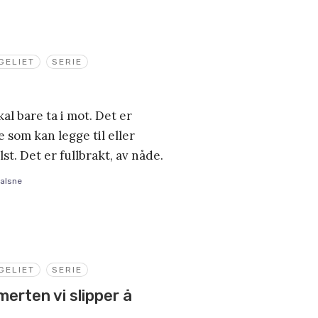
GELIET
SERIE
skal bare ta i mot. Det er
 som kan legge til eller
st. Det er fullbrakt, av nåde.
alsne
GELIET
SERIE
erten vi slipper å