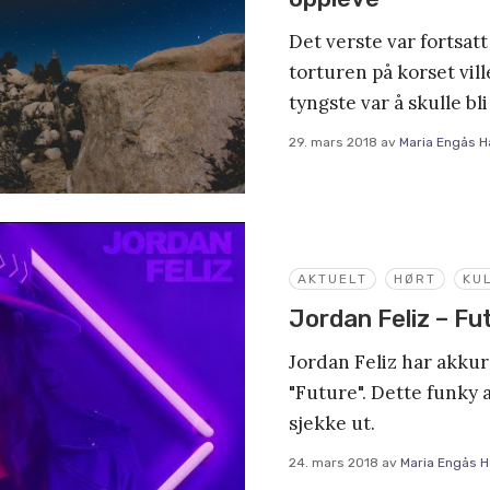
Det verste var fortsat
torturen på korset vill
tyngste var å skulle bli
29. mars 2018
av
Maria Engås H
AKTUELT
HØRT
KU
Jordan Feliz – Fu
Jordan Feliz har akkur
"Future". Dette funky 
sjekke ut.
24. mars 2018
av
Maria Engås H