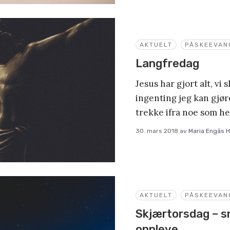
AKTUELT
PÅSKEEVAN
Langfredag
Jesus har gjort alt, vi 
ingenting jeg kan gjøre
trekke ifra noe som hel
30. mars 2018
av
Maria Engås H
AKTUELT
PÅSKEEVAN
Skjærtorsdag – sm
oppleve