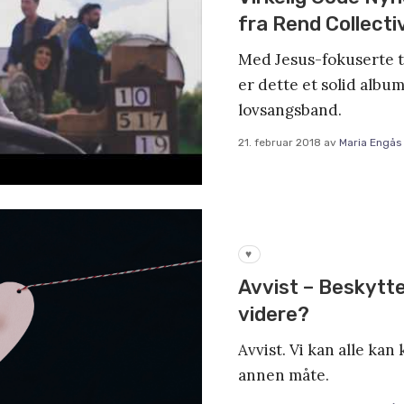
fra Rend Collecti
Med Jesus-fokuserte t
er dette et solid albu
lovsangsband.
21. februar 2018
av
Maria Engås
♥
Avvist – Beskytte 
videre?
Avvist. Vi kan alle kan
annen måte.