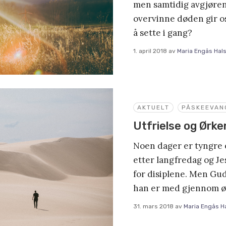
men samtidig avgjøre
overvinne døden gir os
å sette i gang?
1. april 2018
av
Maria Engås Hal
AKTUELT
PÅSKEEVAN
Utfrielse og Ørk
Noen dager er tyngre 
etter langfredag og Je
for disiplene. Men Gud
han er med gjennom ø
31. mars 2018
av
Maria Engås H