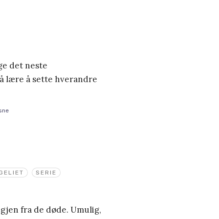
age det neste
å lære å sette hverandre
sne
GELIET
SERIE
igjen fra de døde. Umulig,