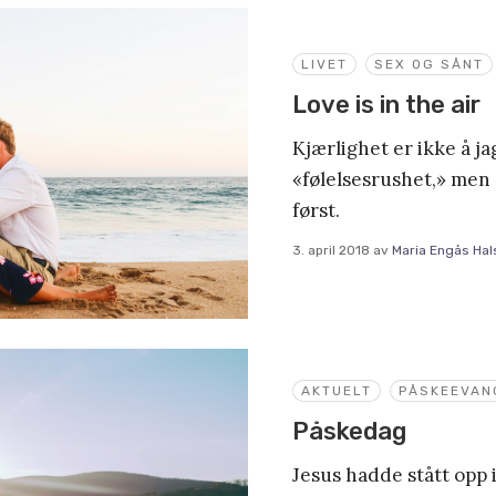
LIVET
SEX OG SÅNT
Love is in the air
Kjærlighet er ikke å j
«følelsesrushet,» men 
først.
3. april 2018
av
Maria Engås Hal
AKTUELT
PÅSKEEVAN
Påskedag
Jesus hadde stått opp 