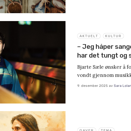
AKTUELT
KULTUR
– Jeg håper sang
har det tungt og 
Bjarte Sæle ønsker å f
vondt gjennom musik
9. desember 2025
av
Sara Lola
GAVER
TEMA