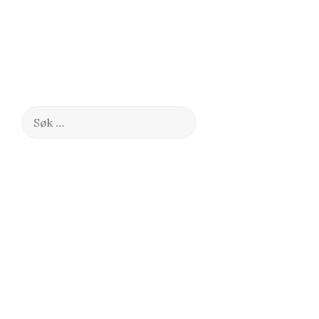
Søk
etter: