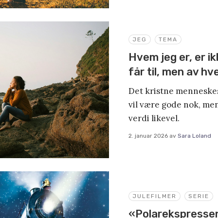
JEG
TEMA
Hvem jeg er, er i
får til, men av 
Det kristne menneskesy
vil være gode nok, men
verdi likevel.
2. januar 2026
av
Sara Loland
JULEFILMER
SERIE
«Polarekspressen»