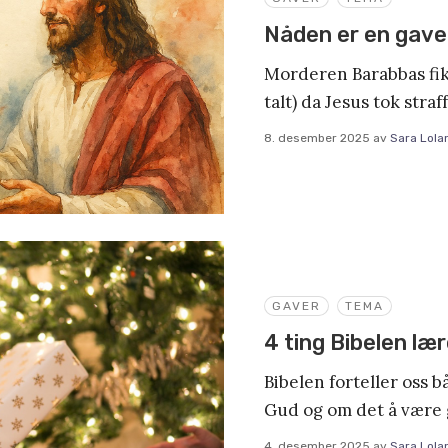
Nåden er en gave
Morderen Barabbas fikk
talt) da Jesus tok stra
8. desember 2025
av
Sara Lola
GAVER
TEMA
4 ting Bibelen læ
Bibelen forteller oss b
Gud og om det å være 
4. desember 2025
av
Sara Lola