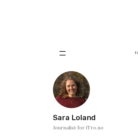
T
Hopp
til
innhold
Sara Loland
Journalist for iTro.no