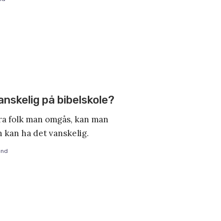
nskelig på bibelskole?
ra folk man omgås, kan man
n kan ha det vanskelig.
and