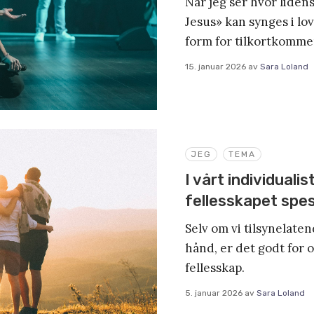
Når jeg ser hvor liden
Jesus» kan synges i lov
form for tilkortkomm
15. januar 2026
av
Sara Loland
JEG
TEMA
I vårt individuali
fellesskapet spesi
Selv om vi tilsynelaten
hånd, er det godt for o
fellesskap.
5. januar 2026
av
Sara Loland