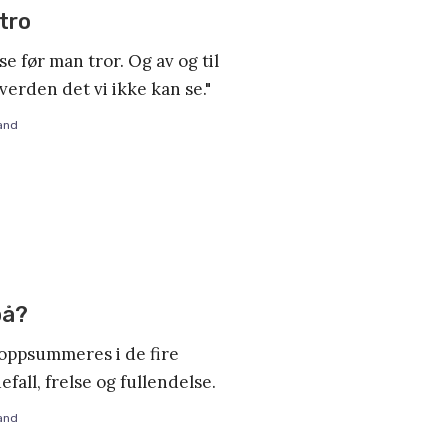
 tro
 før man tror. Og av og til
 verden det vi ikke kan se."
and
på?
oppsummeres i de fire
fall, frelse og fullendelse.
and