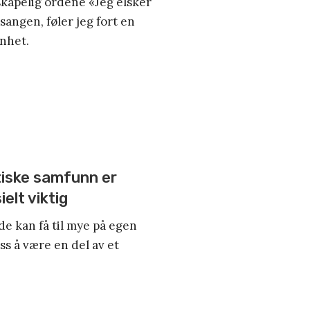
skapelig ordene «Jeg elsker
sangen, føler jeg fort en
enhet.
stiske samfunn er
elt viktig
de kan få til mye på egen
ss å være en del av et