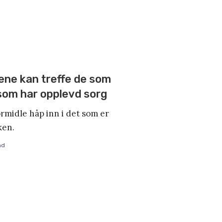
ene kan treffe de som
som har opplevd sorg
ormidle håp inn i det som er
ken.
nd