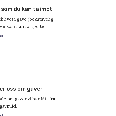
 som du kan ta imot
 livet i gave (bokstavelig
ffen som han fortjente.
nd
rer oss om gaver
åde om gaver vi har fått fra
gavmild.
nd