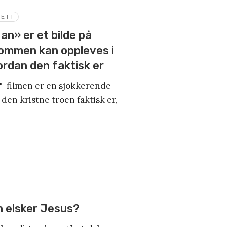
SETT
n» er et bilde på
ommen kan oppleves i
ordan den faktisk er
"-filmen er en sjokkerende
den kristne troen faktisk er,
n elsker Jesus?