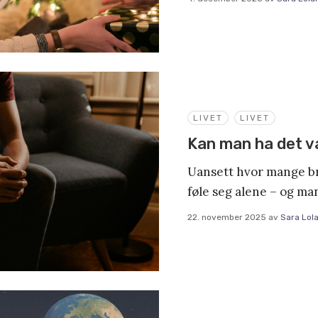
LIVET
LIVET
Kan man ha det va
Uansett hvor mange b
føle seg alene – og ma
22. november 2025
av
Sara Lol