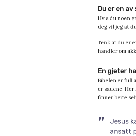
Du er en av
Hvis du noen ga
deg vil jeg at d
Tenk at du er e
handler om akku
En gjeter h
Bibelen er full
er sauene. Her 
finner beite se
Jesus ka
ansatt p