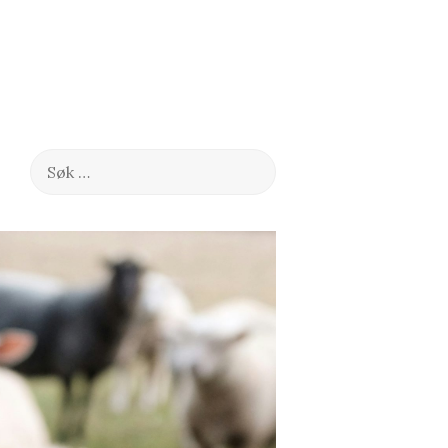
Søk
etter: