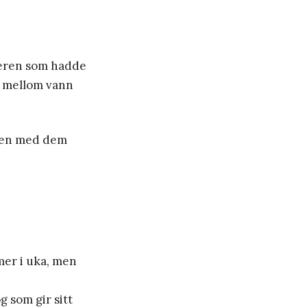
eteren som hadde
t mellom vann
mmen med dem
mer i uka, men
g som gir sitt