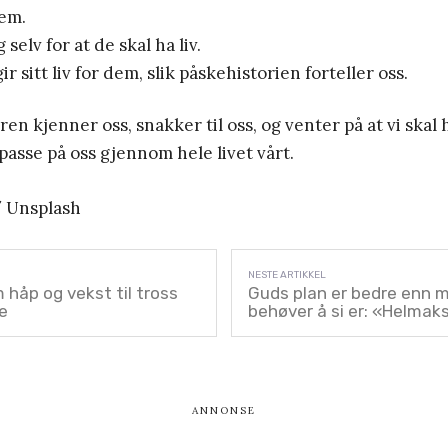
dem.
selv for at de skal ha liv.
gir sitt liv for dem, slik påskehistorien forteller oss.
en kjenner oss, snakker til oss, og venter på at vi ska
passe på oss gjennom hele livet vårt.
 Unsplash
 håp og vekst til tross
Guds plan er bedre enn mi
se
behøver å si er: «Helmak