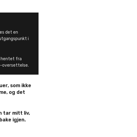
es det en
 utgangspunkt i
 hentet fra
1-oversettelse.
uer, som ikke
mme, og det
 tar mitt liv,
lbake igjen.