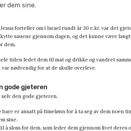
er dem sine.
 Jesus forteller om i Israel rundt år 30 e.kr. var det gj
eskytte sauene gjennom dagen, og det kunne være lang
or dem.
hele tiden ledet dem til mat og drikke og vandret sa
var nødvendig for at de skulle overleve.
n gode gjeteren
g selv den gode gjeteren.
 bare er ansatt på timelønn for å ta seg av dem noen ti
em sine.
 til å sloss for dem, som leder dem gjennom livet deres o