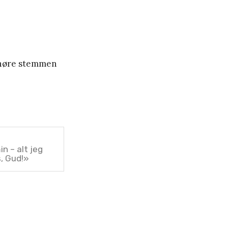
l høre stemmen
n – alt jeg
s, Gud!»