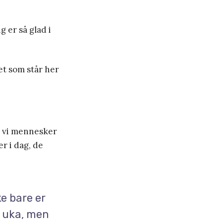
 er så glad i
et som står her
og vi mennesker
r i dag, de
e bare er
i uka, men