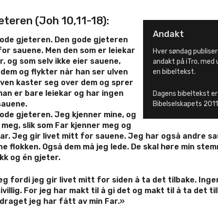
eteren (Joh 10,11-18):
Andakt
ode gjeteren. Den gode gjeteren
t for sauene. Men den som er leiekar
Hver søndag publiser
r, og som selv ikke eier sauene,
andakt på iTro, med
 dem og flykter når han ser ulven
en bibeltekst.
ven kaster seg over dem og sprer
han er bare leiekar og har ingen
Dagens bibeltekst er
sauene.
Bibelselskapets 201
ode gjeteren. Jeg kjenner mine, og
 meg, slik som Far kjenner meg og
ar. Jeg gir livet mitt for sauene. Jeg har også andre sa
nne flokken. Også dem må jeg lede. De skal høre min ste
okk og én gjeter.
g fordi jeg gir livet mitt for siden å ta det tilbake. Ingen
ivillig. For jeg har makt til å gi det og makt til å ta det ti
draget jeg har fått av min Far.»