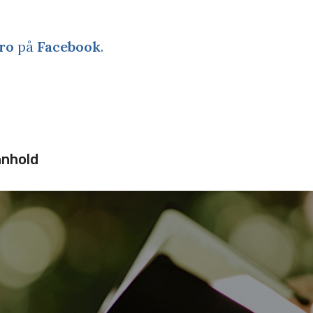
ro
på
Facebook
.
nnhold