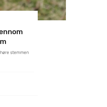
gjennom
dem
al høre stemmen