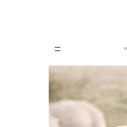
T
Hopp
til
innhold