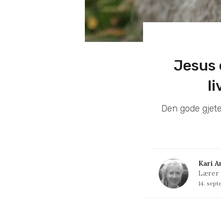
Jesus 
li
Den gode gjete
Kari A
Lærer
14. sep