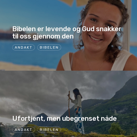
Bibelen er levende og Gud snakker
til oss gjennom den
ANDAKT
BIBELEN
Ufortjent, men ubegrenset nåde
ANDAKT
BIBELEN