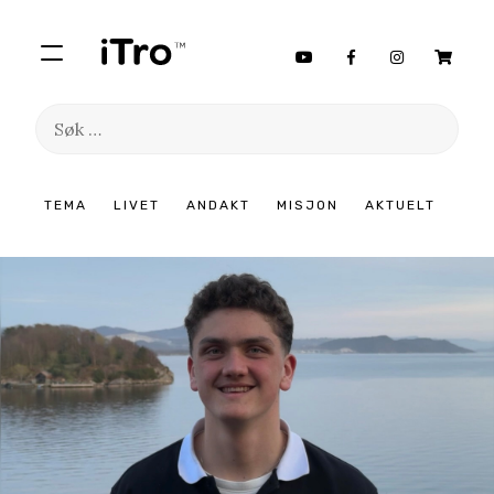
Søk
etter:
Hopp
TEMA
LIVET
ANDAKT
MISJON
AKTUELT
til
innhold