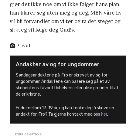
gjør det ikke noe om vi ikke følger hans plan,
han klarer seg uten meg og deg, MEN våre liv
vil bli forvandlet om vi tør og ta det steget og
si: «Jeg vil følge deg Gud!».
Privat
Andakter av og for ungdommer
Søndagsandaktene på iTro er skrevet av og for
ungdommer. Andaktene kan basere seg på et av
skribentens favorittbibelvers eller ulike grunner til at
de er kristne.
Er du mellom 13-19 år, og kan tenke deg å skrive en
andakt for iTro? Ta gjerne kontakt med oss
her
.