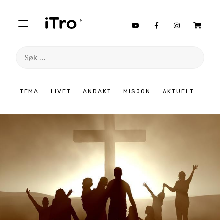
Søk
etter:
Hopp
TEMA
LIVET
ANDAKT
MISJON
AKTUELT
til
innhold