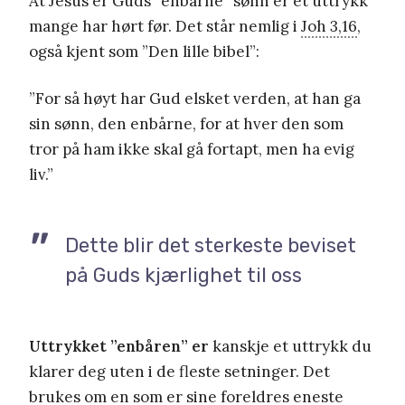
At Jesus er Guds ”enbårne” sønn er et uttrykk
mange har hørt før. Det står nemlig i
Joh 3,16
,
også kjent som ”Den lille bibel”:
”For så høyt har Gud elsket verden, at han ga
sin sønn, den enbårne, for at hver den som
tror på ham ikke skal gå fortapt, men ha evig
liv.”
Dette blir det sterkeste beviset
på Guds kjærlighet til oss
Uttrykket ”enbåren” er
kanskje et uttrykk du
klarer deg uten i de fleste setninger. Det
brukes om en som er sine foreldres eneste