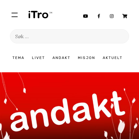
Søk
etter:
Hopp
TEMA
LIVET
ANDAKT
MISJON
AKTUELT
til
innhold