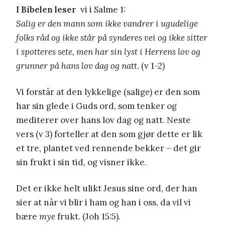
I Bibelen leser
vi i Salme 1:
Salig er den mann som ikke vandrer i ugudelige
folks råd og ikke står på synderes vei og ikke sitter
i spotteres sete, men har sin lyst i Herrens lov og
grunner på hans lov dag og natt
. (v 1-2)
Vi forstår at den lykkelige (salige) er den som
har sin glede i Guds ord, som tenker og
mediterer over hans lov dag og natt. Neste
vers (v 3) forteller at den som gjør dette er lik
et tre, plantet ved rennende bekker – det gir
sin frukt i sin tid, og visner ikke.
Det er ikke helt ulikt Jesus sine ord, der han
sier at når vi blir i ham og han i oss, da vil vi
bære
mye
frukt. (Joh 15:5).