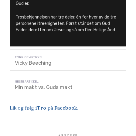
Gud er.
Trosbekjennelsen har tre deler, én for hver av de tre
personene itreenigheten. Først står det om Gud
Fader, deretter om Jesus og så om Den Hellige Ånd.
Vicky Beeching
Min makt vs. Guds makt
Lik og følg
iTro
på
Facebook
.