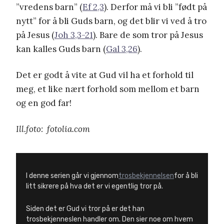
”vredens barn” (
Ef 2,3
). Derfor må vi bli ”født på
nytt” for å bli Guds barn, og det blir vi ved å tro
på Jesus (
Joh 3,3-21
). Bare de som tror på Jesus
kan kalles Guds barn (
Gal 3,26
).
Det er godt å vite at Gud vil ha et forhold til
meg, et like nært forhold som mellom et barn
og en god far!
Ill.foto: fotolia.com
I denne serien går vi gjennom
trosbekjennelsen
for å bli
litt sikrere på hva det er vi egentlig tror på.
Siden det er Gud vi tror på er det han
trosbekjenneslen handler om. Den sier noe om hvem