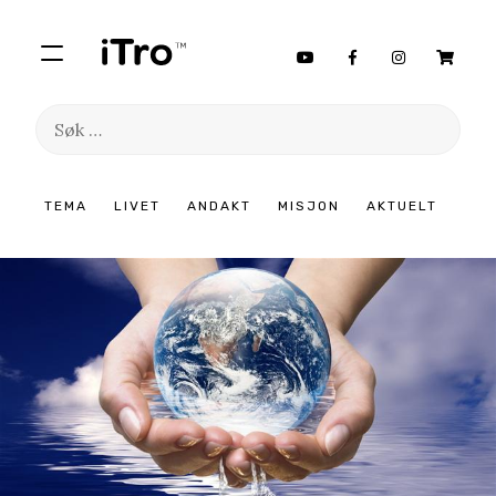
Søk
etter:
Hopp
TEMA
LIVET
ANDAKT
MISJON
AKTUELT
til
innhold