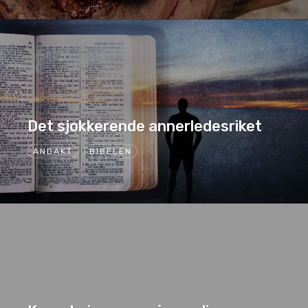
Det sjokkerende annerledesriket
ANDAKT
BIBELEN