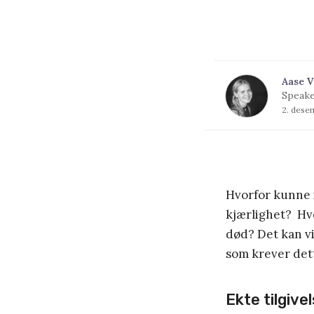
Aase V
Speake
2. dese
Hvorfor kunne i
kjærlighet? Hvo
død? Det kan v
som krever dette
Ekte tilgive