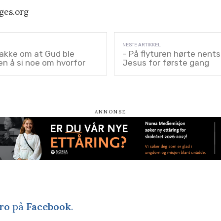
ges.org
nakke om at Gud ble
– På flyturen hørte nen
n å si noe om hvorfor
Jesus for første gang
ro
på
Facebook
.