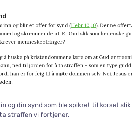
nd
 inn og blir et offer for synd (
Hebr 10,10
). Denne offer
remmed og skremmende ut. Er Gud slik som hedenske gu
m krever menneskeofringer?
tig å huske på kristendommens lære om at Gud er treen
 sønn, ned til jorden for å ta straffen – som en type gu
rdi han er for feig til å møte dommen selv. Nei, Jesus er
døden.
in og din synd som ble spikret til korset slik
ta straffen vi fortjener.