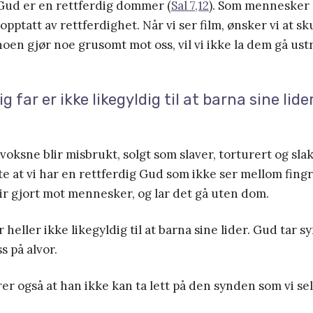
 Gud er en rettferdig dommer (
Sal 7,12
). Som mennesker 
 opptatt av rettferdighet. Når vi ser film, ønsker vi at sk
 noen gjør noe grusomt mot oss, vil vi ikke la dem gå ustr
g far er ikke likegyldig til at barna sine lider
oksne blir misbrukt, solgt som slaver, torturert og slak
ite at vi har en rettferdig Gud som ikke ser mellom fing
r gjort mot mennesker, og lar det gå uten dom.
r heller ikke likegyldig til at barna sine lider. Gud tar 
s på alvor.
r også at han ikke kan ta lett på den synden som vi se