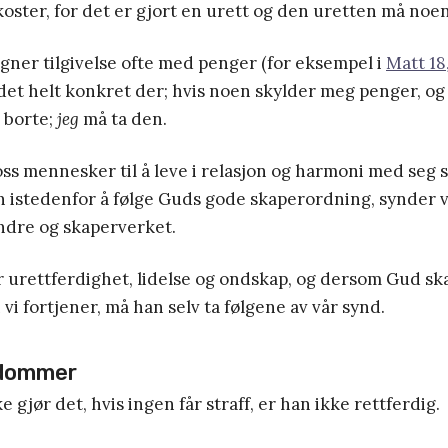
 koster, for det er gjort en urett og den uretten må noen
ner tilgivelse ofte med penger (for eksempel i
Matt 18
 det helt konkret der; hvis noen skylder meg penger, og je
 borte;
jeg
må ta den.
ss mennesker til å leve i relasjon og harmoni med seg s
 istedenfor å følge Guds gode skaperordning, synder 
andre og skaperverket.
 urettferdighet, lidelse og ondskap, og dersom Gud skal
n vi fortjener, må han selv ta følgene av vår synd.
 dommer
e gjør det, hvis ingen får straff, er han ikke rettferdig.