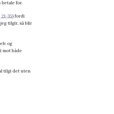
 betale for.
, 21-35
) fordi
g tilgir, så blir
elv og
vi mot både
 tilgi det uten