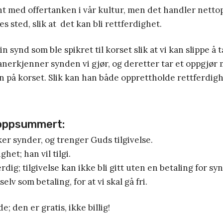
ant med offertanken i vår kultur, men det handler nett
s sted, slik at det kan bli rettferdighet.
n synd som ble spikret til korset slik at vi kan slippe å t
anerkjenner synden vi gjør, og deretter tar et oppgjør
n på korset. Slik kan han både opprettholde rettferdig
.
 oppsummert:
er synder, og trenger Guds tilgivelse.
het; han vil tilgi.
rdig; tilgivelse kan ikke bli gitt uten en betaling for sy
elv som betaling, for at vi skal gå fri.
e; den er gratis, ikke billig!