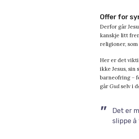
Offer for sy
Derfor går Jesus
kanskje litt f
religioner, so
Her er det vik
ikke Jesus, sin
barneofring – fo
går
Gud
selv i 
Det er m
slippe å 