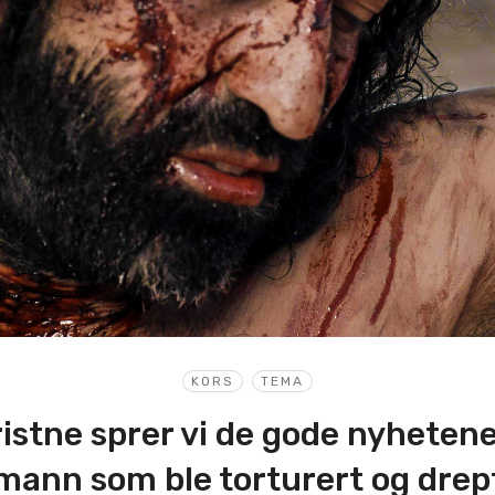
KORS
TEMA
istne sprer vi de gode nyheten
mann som ble torturert og drep