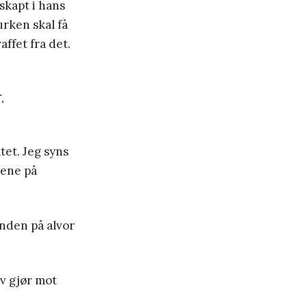
skapt i hans
urken skal få
affet fra det.
.
tet. Jeg syns
rene på
synden på alvor
lv gjør mot