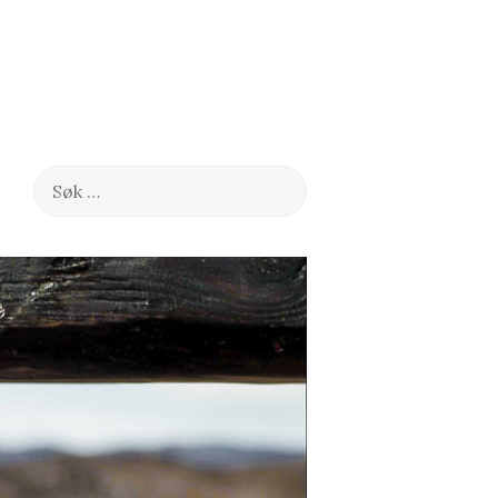
Søk
etter: