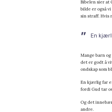
Bibelen sier at
bilde er også vi
sin straff. Hvis
En kjærli
Mange barn og v
det er godt å v
ondskap som bli
En kjærlig far e
fordi Gud tar os
Og det innebære
andre.