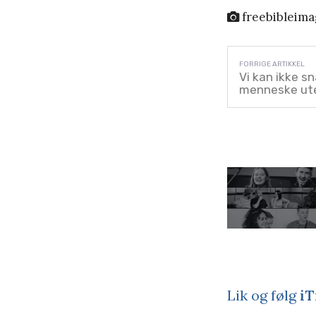
freebibleima
Vi kan ikke s
menneske ute
Lik og følg
iT