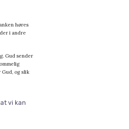
tanken høres
der i andre
ig. Gud sender
ddommelig
 Gud, og slik
 at vi kan