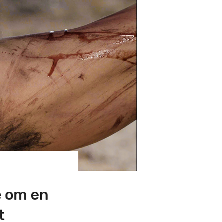
e om en
t