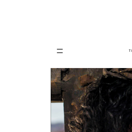
T
Hopp
til
innhold