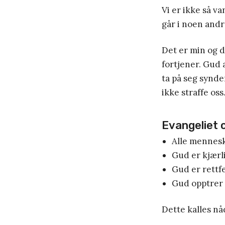
Vi er ikke så v
går i noen andre
Det er min og di
fortjener. Gud 
ta på seg synde
ikke straffe oss
Evangeliet
Alle mennesk
Gud er kjærlig
Gud er rettfe
Gud opptrer s
Dette kalles nåd