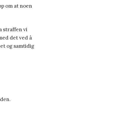
opp om at noen
a straffen vi
 med det ved å
het og samtidig
nden.