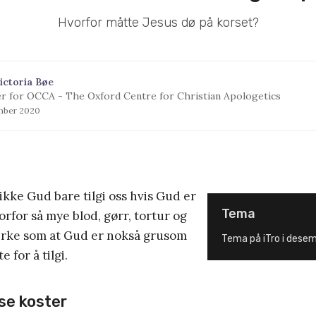
Hvorfor måtte Jesus dø på korset?
ictoria Bøe
r for OCCA - The Oxford Centre for Christian Apologetics
mber 2020
kke Gud bare tilgi oss hvis Gud er
Tema
rfor så mye blod, gørr, tortur og
irke som at Gud er nokså grusom
Tema på iTro i desem
 for å tilgi.
lse koster