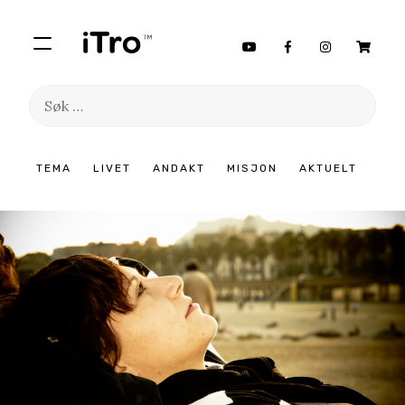
Søk
etter:
Hopp
TEMA
LIVET
ANDAKT
MISJON
AKTUELT
til
innhold