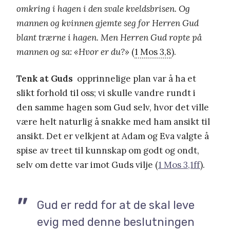
omkring i hagen i den svale kveldsbrisen. Og
mannen og kvinnen gjemte seg for Herren Gud
blant trærne i hagen. Men Herren Gud ropte på
mannen og sa: «Hvor er du?»
(
1 Mos 3,8
).
Tenk at Guds
opprinnelige plan var å ha et
slikt forhold til oss; vi skulle vandre rundt i
den samme hagen som Gud selv, hvor det ville
være helt naturlig å snakke med ham ansikt til
ansikt. Det er velkjent at Adam og Eva valgte å
spise av treet til kunnskap om godt og ondt,
selv om dette var imot Guds vilje (
1 Mos 3,1ff
).
Gud er redd for at de skal leve
evig med denne beslutningen