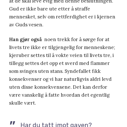
at de skal leve evig med denne beslutningen.
Gud er ikke bare ute etter å straffe
mennesket, selv om rettferdighet er i kjernen
av Guds vesen.
Han gjør også
noen trekk for å sørge for at
livets tre ikke er tilgjengelig for menneskene;
kjeruber settes til å vokte veien til livets tre, i
tillegg settes det opp et sverd med flammer
som svinges uten stans. Syndefallet fikk
konsekvenser og vi har naturligvis aldri levd
uten disse konsekvensene. Det kan derfor
være vanskelig å fatte hvordan det egentlig
skulle vært.
Har du tatt imot gaven?