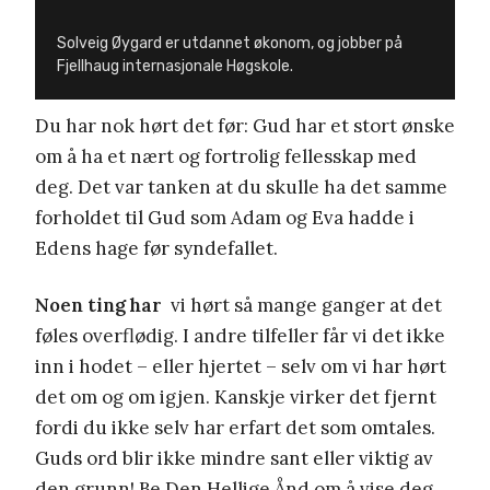
Solveig Øygard er utdannet økonom, og jobber på
Fjellhaug internasjonale Høgskole.
Du har nok hørt det før: Gud har et stort ønske
om å ha et nært og fortrolig fellesskap med
deg. Det var tanken at du skulle ha det samme
forholdet til Gud som Adam og Eva hadde i
Edens hage før syndefallet.
Noen ting har
vi hørt så mange ganger at det
føles overflødig. I andre tilfeller får vi det ikke
inn i hodet – eller hjertet – selv om vi har hørt
det om og om igjen. Kanskje virker det fjernt
fordi du ikke selv har erfart det som omtales.
Guds ord blir ikke mindre sant eller viktig av
den grunn! Be Den Hellige Ånd om å vise deg