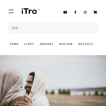
Søk
etter:
Hopp
TEMA
LIVET
ANDAKT
MISJON
AKTUELT
til
innhold