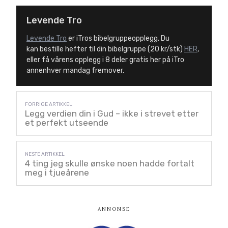
Levende Tro
Levende Tro
er iTros bibelgruppeopplegg. Du
kan bestille hefter til din bibelgruppe (20 kr/stk)
HER
,
eller få vårens opplegg i 8 deler gratis her på iTro
annenhver mandag fremover.
Legg verdien din i Gud – ikke i strevet etter
et perfekt utseende
4 ting jeg skulle ønske noen hadde fortalt
meg i tjueårene