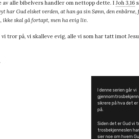
 av alle bibelvers handler om nettopp dette. I
Joh 3,16
s
øyt har Gud elsket verden, at han ga sin Sønn, den enbårne, 
 ikke skal gå fortapt, men ha evig liv.
vi tror på, vi skalleve evig, alle vi som har tatt imot Jes
m
I denne serien går vi
gjennomtrosbekjennel
sikrere på hva det er 
på.
Siden det er Gud vi t
trosbekjenneslen ha
sier noe om hvem Gu