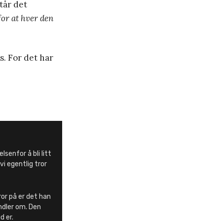
tår det
for at hver den
us. For det har
senfor å bli litt
vi egentlig tror
ror på er det han
ndler om. Den
d er.