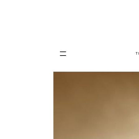
T
Hopp
til
innhold