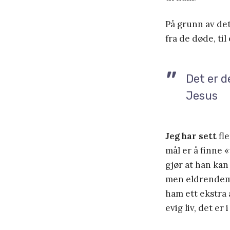
På grunn av det
fra de døde, ti
Det er de
Jesus
Jeg har sett
fle
mål er å finne 
gjør at han kan
men eldrendema
ham ett ekstra å
evig liv, det er