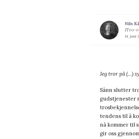
Nils K
iTro-r
14. juni 
Jeg tror på (…) s
Sånn slutter tr
gudstjenester r
trosbekjennels
tendens til å k
nå kommer til sl
gir oss gjennom