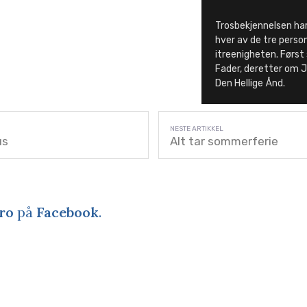
Trosbekjennelsen har 
hver av de tre pers
itreenigheten. Først
Fader, deretter om 
Den Hellige Ånd.
us
Alt tar sommerferie
ro
på
Facebook
.