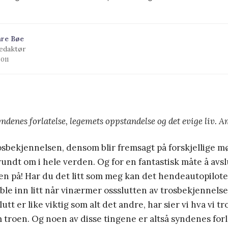
åre Bøe
edaktør
2011
yndenes forlatelse, legemets oppstandelse og det evige liv. 
osbekjennelsen, densom blir fremsagt på forskjellige m
undt om i hele verden. Og for en fantastisk måte å avsl
en på! Har du det litt som meg kan det hendeautopilot
oble inn litt når vinærmer ossslutten av trosbekjennel
utt er like viktig som alt det andre, har sier vi hva vi t
 troen. Og noen av disse tingene er altså syndenes forl