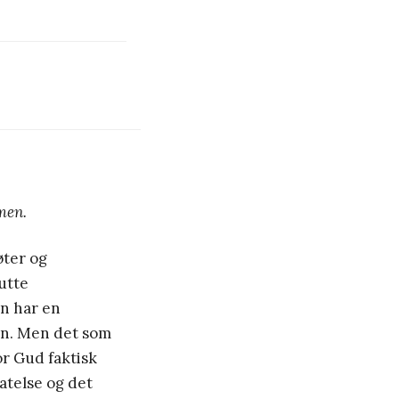
Amen.
øter og
utte
en har en
sen. Men det som
ror Gud faktisk
atelse og det