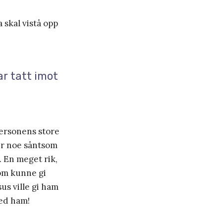
 skal vistå opp
har tatt imot
ersonens store
er noe såntsom
. En meget rik,
som kunne gi
sus ville gi ham
med ham!