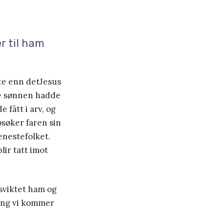
r til ham
te enn detJesus
ne sønnen hadde
 fått i arv, og
ppsøker faren sin
enestefolket.
lir tatt imot
sviktet ham og
gang vi kommer