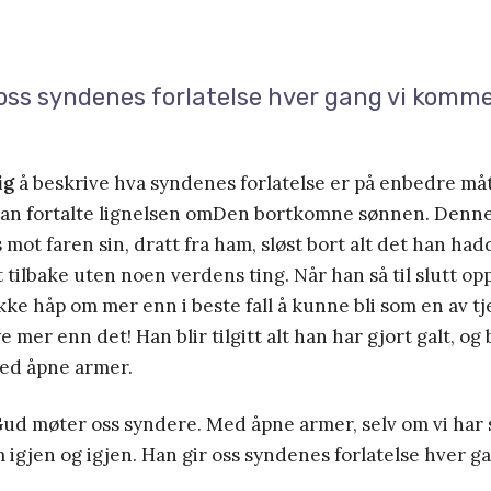
oss syndenes forlatelse hver gang vi komme
ig
å beskrive hva syndenes forlatelse er på enbedre må
han fortalte lignelsen omDen bortkomne sønnen. Den
mot faren sin, dratt fra ham, sløst bort alt det han hadde
tt tilbake uten noen verdens ting. Når han så til slutt o
ikke håp om mer enn i beste fall å kunne bli som en av tj
mer enn det! Han blir tilgitt alt han har gjort galt, og b
ed åpne armer.
Gud møter oss syndere. Med åpne armer, selv om vi har 
igjen og igjen. Han gir oss syndenes forlatelse hver 