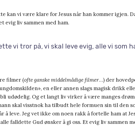
te kan vi være klare for Jesus når han kommer igjen. Da
l et evig liv sammen med ham.
tte vi tror på, vi skal leve evig, alle vi som 
re filmer (
ofte ganske middelmådige filmer
…) der hovedp
«ungdomskilden», en eller annen slags magisk drikk ell
 bli udødelig. Og et langt liv virker å være manges drøm
nn skal visstnok ha tilbudt hele formuen sin til den 
r å leve. Jeg vet ikke om noen rakk å fortelle ham at Je
 i alle falldette Gud ønsker å gi oss. Et evig liv sammen 