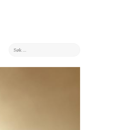
Søk
etter: