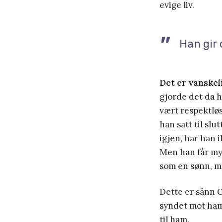
evige liv.
Han gir 
Det er vanskel
gjorde det da 
vært respektløs 
han satt til slu
igjen, har han 
Men han får mye 
som en sønn, m
Dette er sånn 
syndet mot ham 
til ham.