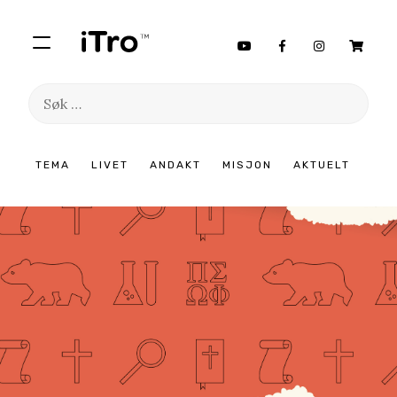
Søk
etter:
Hopp
TEMA
LIVET
ANDAKT
MISJON
AKTUELT
til
innhold