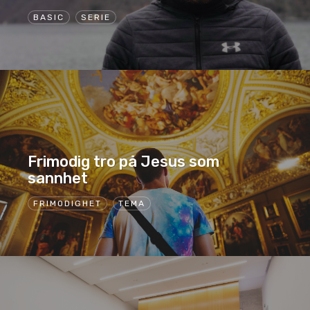
BASIC
SERIE
Frimodig tro på Jesus som
sannhet
FRIMODIGHET
TEMA