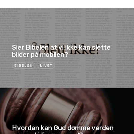
Sier Bibelen at vi ikke kan slette
bilder på mobilen?
BIBELEN
LIVET
Hvordan kan Gud dømme verden