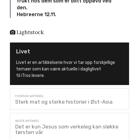
frukt hos dem som er blitt oppøvd ved
den.
Hebreerne 12,11.
Lightstock
Livet
Livet er en artikkelserie hvor vi tar opp forskjellige
temaer som kan være aktuelle i dagliglivet
til
iTros
lesere.
Sterk mat og sterke historier i Øst-Asia
Det er kun Jesus som verkeleg kan sløkke
tørsten vår