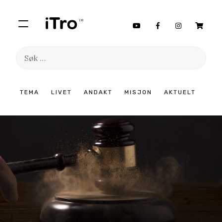
Søk
etter:
Hopp
TEMA
LIVET
ANDAKT
MISJON
AKTUELT
til
innhold