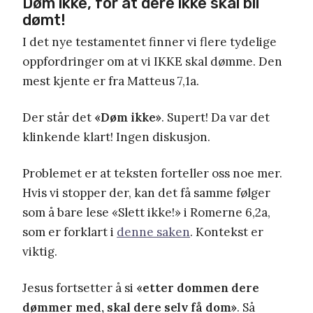
Døm ikke, for at dere ikke skal bli
dømt!
I det nye testamentet finner vi flere tydelige
oppfordringer om at vi IKKE skal dømme. Den
mest kjente er fra Matteus 7,1a.
Der står det
«Døm ikke»
. Supert! Da var det
klinkende klart! Ingen diskusjon.
Problemet er at teksten forteller oss noe mer.
Hvis vi stopper der, kan det få samme følger
som å bare lese «Slett ikke!» i Romerne 6,2a,
som er forklart i
denne saken
. Kontekst er
viktig.
Jesus fortsetter å si
«etter dommen dere
dømmer med, skal dere selv få dom»
. Så