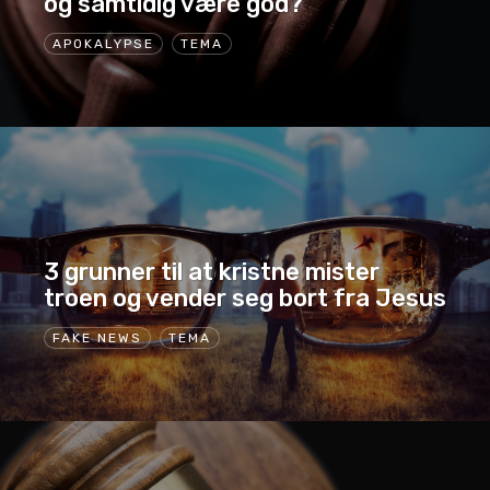
og samtidig være god?
APOKALYPSE
TEMA
3 grunner til at kristne mister
troen og vender seg bort fra Jesus
FAKE NEWS
TEMA