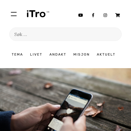
Søk
etter:
Hopp
TEMA
LIVET
ANDAKT
MISJON
AKTUELT
til
innhold