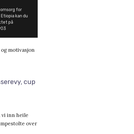
e omsorg for
 Etiopia kan du
ektet på
903
t og motivasjon
sserevy, cup
vi inn heile
empestolte over