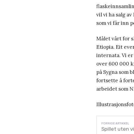
flaskeinnsamlin
vil vi ha salg a
som vi får inn p
Målet vårt for 
Etiopia. Eit eve
internata. Vi e
over 600 000 kr
på Sygna som bli
fortsette å fort
arbeidet som N
Illustrasjonsfo
Spillet uten v