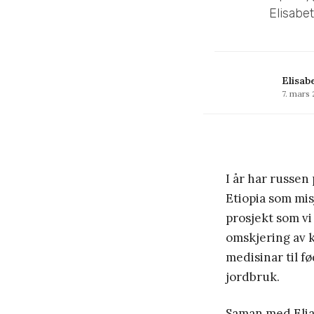
Elisabet
Elisab
7. mars 
I år har russen
Etiopia som mis
prosjekt som vi
omskjering av k
medisinar til 
jordbruk.
Saman med Elia