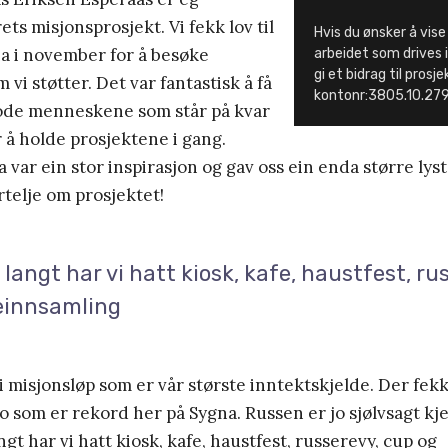
ets misjonsprosjekt. Vi fekk lov til
Hvis du ønsker å vis
pia i november for å besøke
arbeidet som drives i
gi et bidrag til prosj
vi støtter. Det var fantastisk å få
kontonr:3805.10.27
gode menneskene som står på kvar
r å holde prosjektene i gang.
a var ein stor inspirasjon og gav oss ein enda større lys
ortelje om prosjektet!
å langt har vi hatt kiosk, kafe, haustfest, ru
keinnsamling
i misjonsløp som er vår største inntektskjelde. Der fekk 
 som er rekord her på Sygna. Russen er jo sjølvsagt kj
angt har vi hatt kiosk, kafe, haustfest, russerevy, cup og