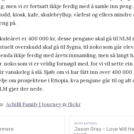
g, men vi er fortsatt ikkje ferdig med å samle inn peng.
v lodd, kiosk, kafe, skulebryllup, vårfest og ellers mind
eng på.
skuleåret er 400 000 kr, desse pengane skal gå til NLM si
ntuelt overskudd skal gå til Sygna, til noko som går elev
r enda ikkje ferdig med årets innsamling, men så langt ha
, noko som vi er veldig fornøgd med, for vi vil sette ei
r vanskeleg å slå. Sjølv om vi har fått inn over 400 000 k
elje om prosjektene i Etiopia, kva pengane går til og alt
LM gjer der nede.
to:
Achilli Family | Journey @ flickr
innere
Jason Gray – Love Will Ha