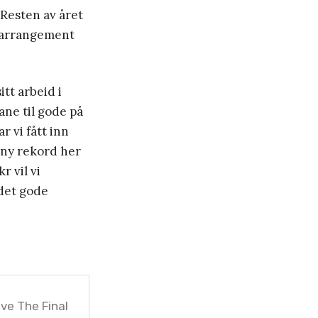
 Resten av året
re arrangement
tt arbeid i
ane til gode på
r vi fått inn
n ny rekord her
r vil vi
 det gode
ve The Final