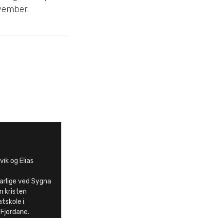
ovember.
vik og Elias
arlige ved Sygna
n kristen
tskole i
 Fjordane.