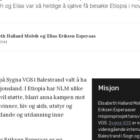
h og Elias var så heldige å sjølve få besøke Etiopia i n
eth Halland Molvik og Elias Eriksen Esperaas
2014
 på Sygna VGS i Balestrand valt å ha
Misjon
jonsland. I Etiopia har NLM ulike
 vil støtte, blant anna kampen mot
Elisabeth Halland Mol
vinner, hiv og aids, utstyr og
Eriksen Esperaaser
fødande og utdanning inne
misjonsprosjektansv
VGS.
Sygna VGS
er e
videregående interna
Balestrand i Sogn og
s Eriksen Esperaas er eg