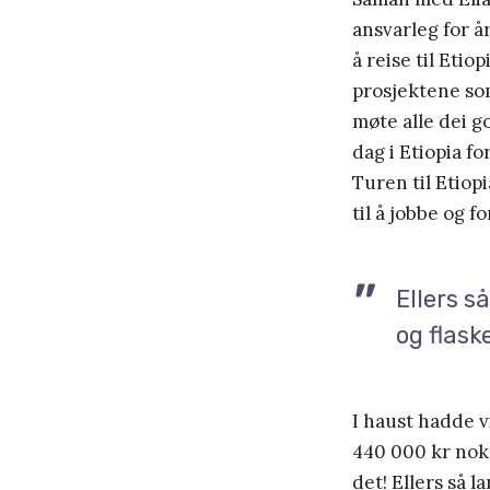
ansvarleg for år
å reise til Etio
prosjektene som 
møte alle dei 
dag i Etiopia fo
Turen til Etiopi
til å jobbe og f
Ellers s
og flas
I haust hadde v
440 000 kr noko
det! Ellers så l