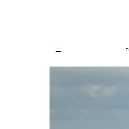
T
Hopp
til
innhold