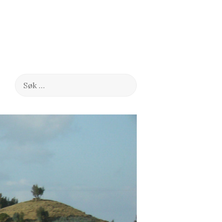
Søk
etter: