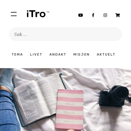
Søk
etter:
Hopp
TEMA
LIVET
ANDAKT
MISJON
AKTUELT
til
innhold