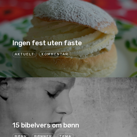
Ingen fest uten faste
AKTUELT
KOMMENTAR
15 bibelvers om bønn
BØNN
BØNNER
TEMA