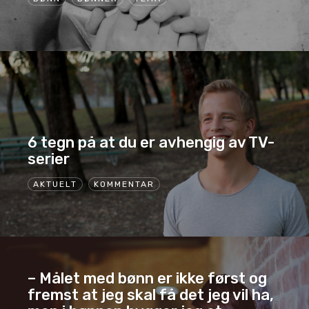
6 tegn på at du er avhengig av TV-
serier
AKTUELT
KOMMENTAR
– Målet med bønn er ikke først og
fremst at jeg skal få det jeg vil ha,