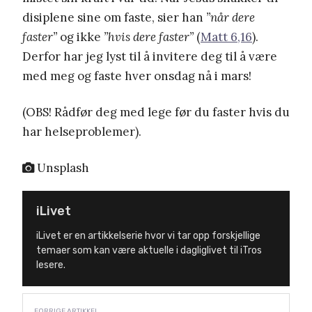
disiplene sine om faste, sier han
”når dere
faster”
og ikke
”hvis dere faster”
(
Matt 6,16
).
Derfor har jeg lyst til å invitere deg til å være
med meg og faste hver onsdag nå i mars!
(OBS! Rådfør deg med lege før du faster hvis du
har helseproblemer).
Unsplash
iLivet
iLivet er en artikkelserie hvor vi tar opp forskjellige
temaer som kan være aktuelle i dagliglivet til iTros
lesere.