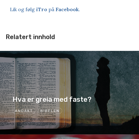
Lik og følg
iTro
på
Facebook
.
Relatert innhold
Hva er greia med faste?
ANDAKT
BIBELEN