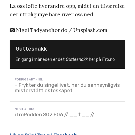
La oss løfte hverandre opp, midt i en tilværelse
der utrolig mye bare river oss ned.
Nigel Tadyanehondo / Unsplash.com
Guttesnakk
En gang i måneden er det
Guttesnakk
her på iTro.no
– Frykter du singellivet, har du sannsynligvis
misforstått ekteskapet
iTroPodden S02 E06 // __✝__ //
Lik og følg
iTro
på
Facebook
.