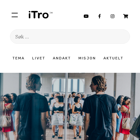
Søk
etter:
Hopp
TEMA
LIVET
ANDAKT
MISJON
AKTUELT
til
innhold