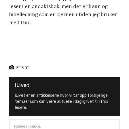
leser i en andaktsbok, men det er bønn og
bibellesning som er kjernen i tiden jeg bruker
med Gud.
Privat
iLivet
iLivet er en artikkelserie hvor vi tar opp forskjellige
temaer som kan være aktuelle i dagliglivet til iTros
lesere.