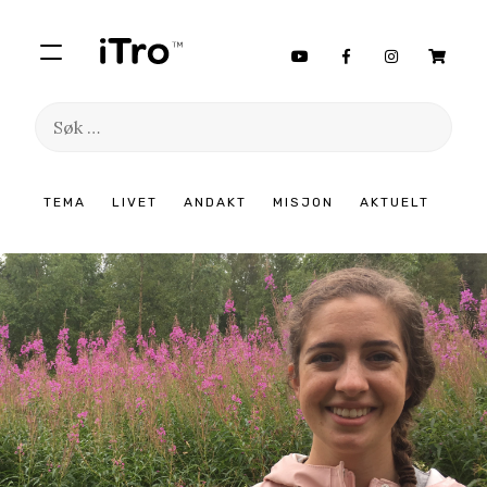
Søk
etter:
Hopp
TEMA
LIVET
ANDAKT
MISJON
AKTUELT
til
innhold