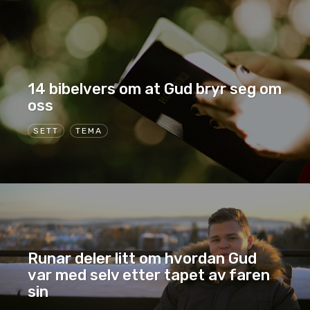
14 bibelvers om at Gud bryr seg om
oss
SETT
TEMA
Runar deler litt om hvordan Gud
var med selv etter tapet av faren
sin