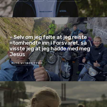
– Selv om jeg følte at jeg reiste
«tomhendt» inn i Forsvaret, så
visste jeg at jeg hadde med meg
Jesus
MITT VITNESBYRD