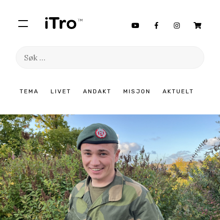
Søk
etter:
Hopp
TEMA
LIVET
ANDAKT
MISJON
AKTUELT
til
innhold