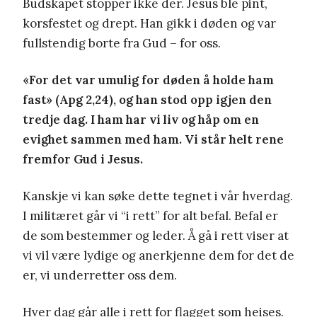
Budskapet stopper ikke der. Jesus ble pint,
korsfestet og drept. Han gikk i døden og var
fullstendig borte fra Gud – for oss.
«For det var umulig for døden å holde ham
fast» (Apg 2,24), og han stod opp igjen den
tredje dag. I ham har vi liv og håp om en
evighet sammen med ham. Vi står helt rene
fremfor Gud i Jesus.
Kanskje vi kan søke dette tegnet i vår hverdag.
I militæret går vi “i rett” for alt befal. Befal er
de som bestemmer og leder. Å gå i rett viser at
vi vil være lydige og anerkjenne dem for det de
er, vi underretter oss dem.
Hver dag går alle i rett for flagget som heises.