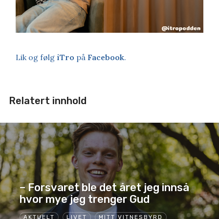
Lik og følg
iTro
på
Facebook
.
Relatert innhold
– Forsvaret ble det året jeg innså
hvor mye jeg trenger Gud
AKTUELT
LIVET
MITT VITNESBYRD