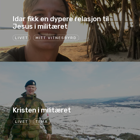
Idar fikk en dypere relasjon til
Jesus i militæret
LIVET
MITT VITNESBYRD
Kristen i militæret
LIVET
TEMA