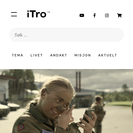
Søk
etter:
Hopp
TEMA
LIVET
ANDAKT
MISJON
AKTUELT
til
innhold