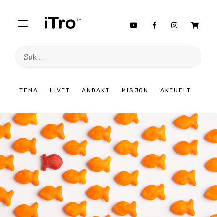
Søk
etter:
Hopp
TEMA
LIVET
ANDAKT
MISJON
AKTUELT
til
innhold