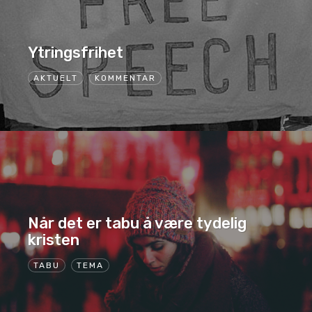
Ytringsfrihet
AKTUELT
KOMMENTAR
Når det er tabu å være tydelig
kristen
TABU
TEMA