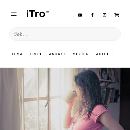
Søk
etter:
Hopp
TEMA
LIVET
ANDAKT
MISJON
AKTUELT
til
innhold