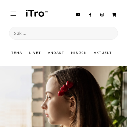
Søk
etter:
Hopp
TEMA
LIVET
ANDAKT
MISJON
AKTUELT
til
innhold