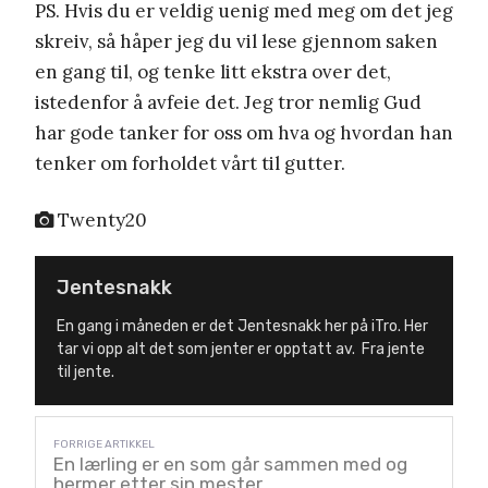
PS. Hvis du er veldig uenig med meg om det jeg
skreiv, så håper jeg du vil lese gjennom saken
en gang til, og tenke litt ekstra over det,
istedenfor å avfeie det. Jeg tror nemlig Gud
har gode tanker for oss om hva og hvordan han
tenker om forholdet vårt til gutter.
Twenty20
Jentesnakk
En gang i måneden er det Jentesnakk her på iTro. Her
tar vi opp alt det som jenter er opptatt av. Fra jente
til jente.
En lærling er en som går sammen med og
hermer etter sin mester