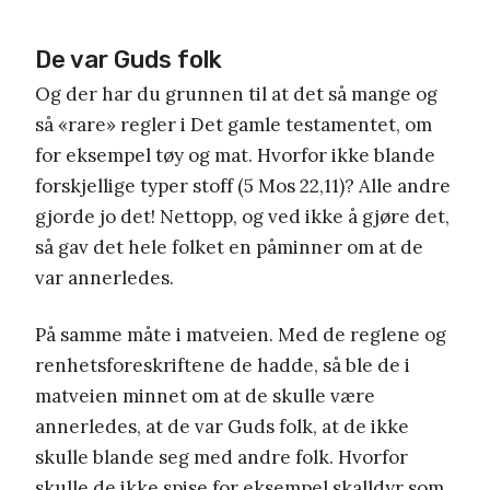
De var Guds folk
Og der har du grunnen til at det så mange og
så «rare» regler i Det gamle testamentet, om
for eksempel tøy og mat. Hvorfor ikke blande
forskjellige typer stoff (5 Mos 22,11)? Alle andre
gjorde jo det! Nettopp, og ved ikke å gjøre det,
så gav det hele folket en påminner om at de
var annerledes.
På samme måte i matveien. Med de reglene og
renhetsforeskriftene de hadde, så ble de i
matveien minnet om at de skulle være
annerledes, at de var Guds folk, at de ikke
skulle blande seg med andre folk. Hvorfor
skulle de ikke spise for eksempel skalldyr som