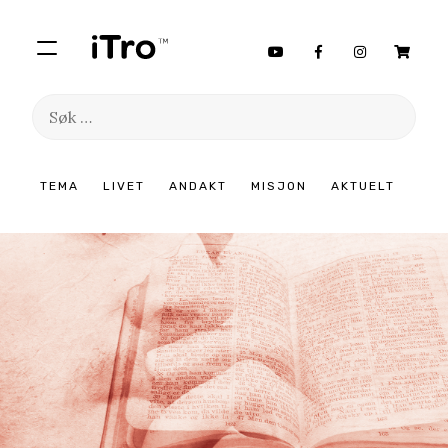
Søk
etter:
Hopp
TEMA
LIVET
ANDAKT
MISJON
AKTUELT
til
innhold