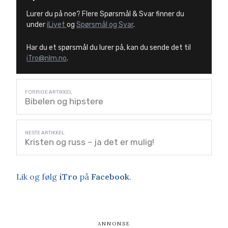
Lurer du på noe? Flere Spørsmål & Svar finner du
under
iLivet
og
Spørsmål og Svar
.
Har du et spørsmål du lurer på, kan du sende det til
iTro@nlm.no
.
Bibelen og hipstere
Kristen og russ – ja det er mulig!
Lik og følg
iTro
på
Facebook
.