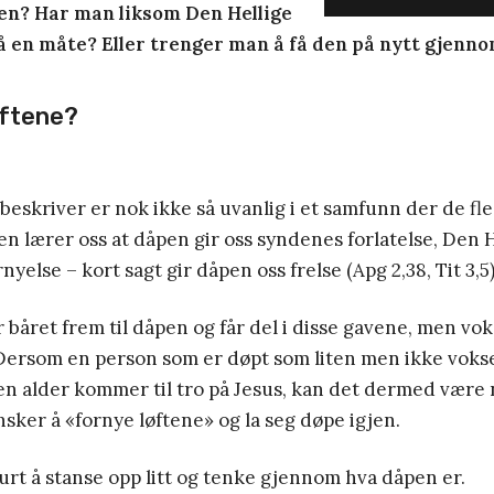
ten? Har man liksom Den Hellige
å en måte? Eller trenger man å få den på nytt gjenn
øftene?
beskriver er nok ikke så uvanlig i et samfunn der de fle
en lærer oss at dåpen gir oss syndenes forlatelse, Den 
nyelse – kort sagt gir dåpen oss frelse (Apg 2,38, Tit 3,5)
 båret frem til dåpen og får del i disse gavene, men vo
Dersom en person som er døpt som liten men ikke vok
en alder kommer til tro på Jesus, kan det dermed være 
sker å «fornye løftene» og la seg døpe igjen.
urt å stanse opp litt og tenke gjennom hva dåpen er.