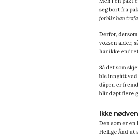
Men i en pakt e
seg bort fra pak
forblir han trofa
Derfor, dersom 
voksen alder, s
har ikke endret
Så det som skje
ble inngått ved
dåpen er fremde
blir døpt flere 
Ikke nødvend
Den som er en k
Hellige Ånd ut 