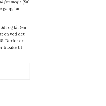
Ånd fra meg!
» (Sal
e gang, tar
født og få Den
at en ved det
48. Derfor er
 tilbake til