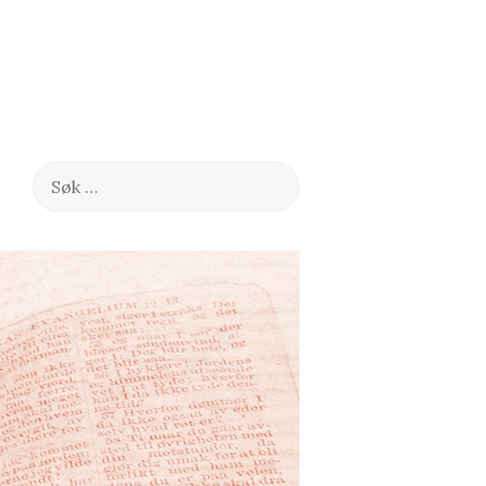
Søk
etter: