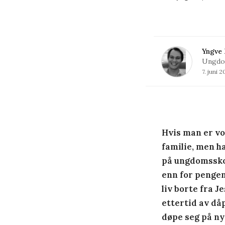
Yngve 
Ungdom
7. juni 2
Hvis man er vo
familie, men ha
på ungdomsskol
enn for pengene
liv borte fra J
ettertid av då
døpe seg på
ny