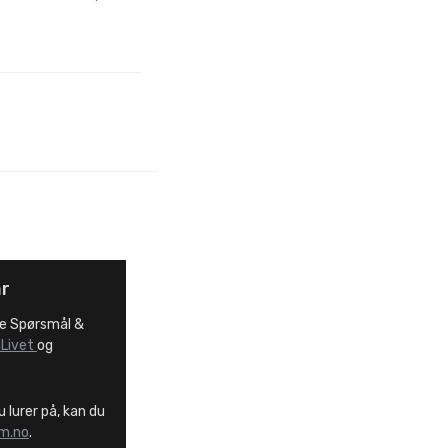
ar
re Spørsmål &
iLivet
og
 lurer på, kan du
lm.no
.