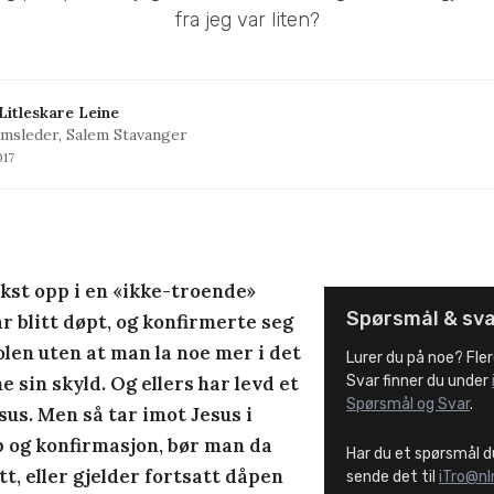
fra jeg var liten?
Litleskare Leine
sleder, Salem Stavanger
017
kst opp i en «ikke-troende»
Spørsmål & sv
r blitt døpt, og konfirmerte seg
en uten at man la noe mer i det
Lurer du på noe? Fle
 sin skyld. Og ellers har levd et
Svar finner du under
Spørsmål og Svar
.
esus. Men så tar imot Jesus i
p og konfirmasjon, bør man da
Har du et spørsmål du
tt, eller gjelder fortsatt dåpen
sende det til
iTro@n