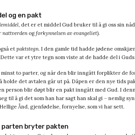
el og en pakt
demiddel
, det er et middel Gud bruker til å gi oss sin nå
r
nattverden
og
forkynnelsen av evangeliet
).
gså et
paktstegn
. I den gamle tid hadde jødene omskjæ
Dette var et ytre tegn som viste at de hadde del i Guds
 minst to parter, og når den blir inngått forplikter de fo
å holde det avtalen går ut på. Dåpen er den nye tids pa
r en person blir døpt blir en pakt inngått med Gud. I de
seg til å gi det som han har sagt han skal gi – nemlig s
Hellige Ånd, gjenfødelse, fornyelse, som vi har sett.
 parten bryter pakten