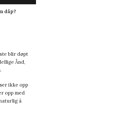
om dåp?
ste blir døpt
Hellige Ånd,
.
kser ikke opp
ser opp med
naturlig å