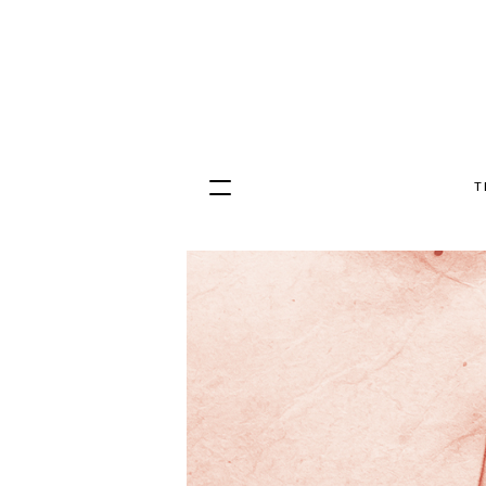
T
Hopp
til
innhold