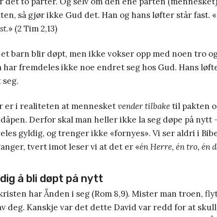
r det to parter. Og selv om den ene parten (mennesket
ten, så gjør ikke Gud det. Han og hans løfter står fast. «
st.
» (2 Tim 2,13)
et barn blir døpt, men ikke vokser opp med noen tro og 
å har fremdeles ikke noe endret seg hos Gud. Hans løfter
 seg.
r er i realiteten at mennesket
vender tilbake
til pakten 
 dåpen. Derfor skal man heller ikke la seg døpe på nytt 
les gyldig, og trenger ikke «fornyes». Vi ser aldri i Bib
ganger, tvert imot leser vi at det er «
én Herre, én tro, én 
ig å bli døpt på nytt
risten har Ånden i seg (Rom 8,9). Mister man troen, fly
av deg. Kanskje var det dette David var redd for at skul