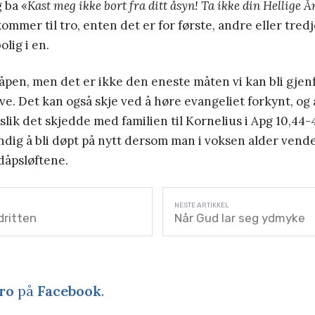
 ba «
Kast meg ikke bort fra ditt åsyn! Ta ikke din Hellige 
ommer til tro, enten det er for første, andre eller tredj
lig i en.
dåpen, men det er ikke den eneste måten vi kan bli gjen
ve. Det kan også skje ved å høre evangeliet forkynt, og 
 slik det skjedde med familien til Kornelius i Apg 10,44-
dig å bli døpt på nytt dersom man i voksen alder vender
dåpsløftene.
dritten
Når Gud lar seg ydmyke
ro
på
Facebook
.