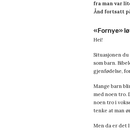
fra man var li
Ånd fortsatt p
«Fornye» l
Hei!
Situasjonen du 
som barn. Bibel
gjenfødelse, for
Mange barn blir
med noen tro. 
noen tro i voks
tenke at man øn
Men da er det l