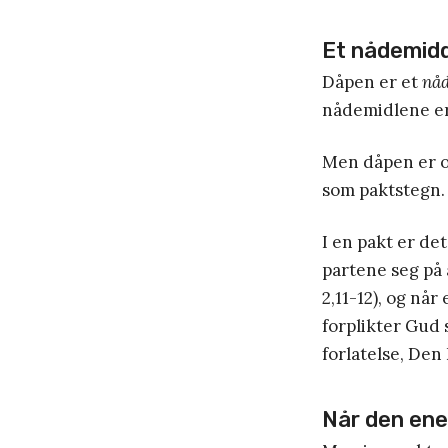
Et nådemidd
Dåpen er et
nå
nådemidlene e
Men dåpen er o
som paktstegn. 
I en pakt er det
partene seg på 
2,11-12), og nå
forplikter Gud 
forlatelse, Den 
Når den ene