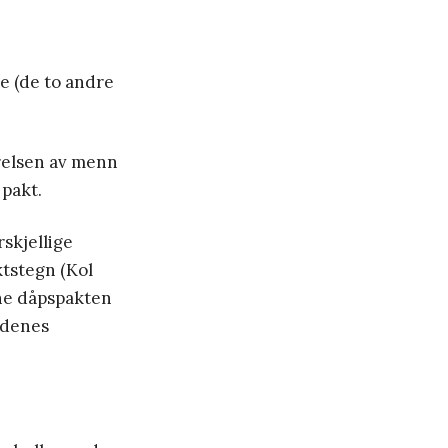
de (de to andre
relsen av menn
 pakt.
rskjellige
ktstegn (Kol
nne dåpspakten
yndenes