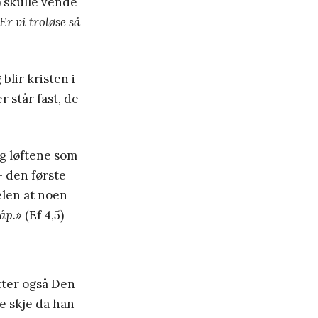
) skulle vende
Er vi troløse så
blir kristen i
 står fast, de
og løftene som
– den første
elen at noen
dåp.
» (Ef 4,5)
tter også Den
le skje da han