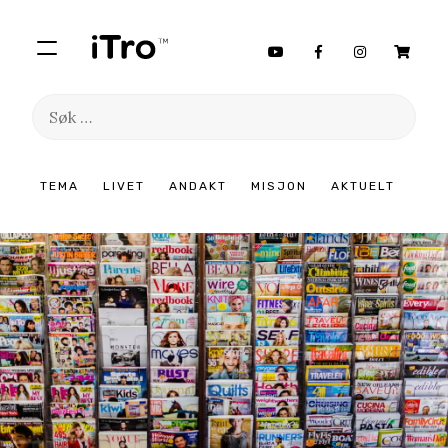
Søk
etter:
Hopp
TEMA
LIVET
ANDAKT
MISJON
AKTUELT
til
innhold