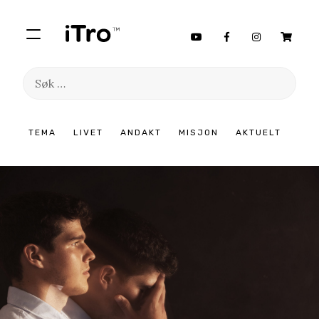
Søk
etter:
Hopp
TEMA
LIVET
ANDAKT
MISJON
AKTUELT
til
innhold