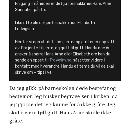
En gang i måneden er detguttesnakkmedHans Arne
Sannaher på iTro.
Like ofte blir detjentesnakk, med Elisabeth
Ludvigsen.
Her tar vi opp alt det som jenter og gutter er opptatt
av. Fra jente til jente, og gutt til gutt. Har du noe du
ønsker å spørre Hans Arne eller Elisabeth om kan du
sende en epost til
iTro@nlm.no
, såsetter vi dere i
kontakt med hverandre. Har du et tema du vil de skal
skrive om – tips i vei!
Da jeg gikk
på barneskolen døde bestefar og
bestemor. Jeg husker begravelsen i kirken, da
jeg gjorde det jeg kunne for å ikke gråte. Jeg
skulle være tøff gutt. Hans Arne skulle ikke
gråte.