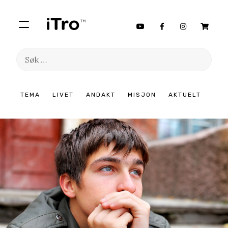
Søk
etter:
Hopp
TEMA
LIVET
ANDAKT
MISJON
AKTUELT
til
innhold