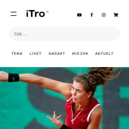
Søk
etter:
Hopp
TEMA
LIVET
ANDAKT
MISJON
AKTUELT
til
innhold