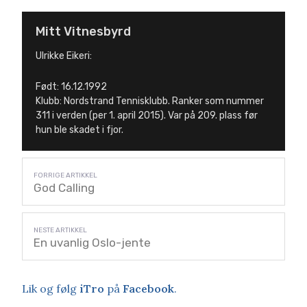
Mitt Vitnesbyrd
Ulrikke Eikeri:
Født: 16.12.1992
Klubb: Nordstrand Tennisklubb. Ranker som nummer
311 i verden (per 1. april 2015). Var på 209. plass før
hun ble skadet i fjor.
God Calling
En uvanlig Oslo-jente
Lik og følg
iTro
på
Facebook
.