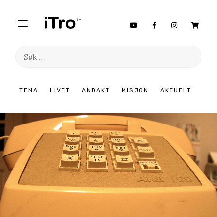
Søk
etter:
Hopp
TEMA
LIVET
ANDAKT
MISJON
AKTUELT
til
innhold