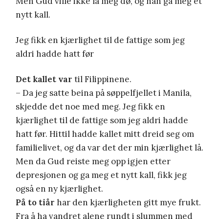
Men Gud ville ikke la meg dø, og han ga meg et
nytt kall.
Jeg fikk en kjærlighet til de fattige som jeg
aldri hadde hatt før
Det kallet var
til Filippinene.
– Da jeg satte beina på søppelfjellet i Manila,
skjedde det noe med meg. Jeg fikk en
kjærlighet til de fattige som jeg aldri hadde
hatt før. Hittil hadde kallet mitt dreid seg om
familielivet, og da var det der min kjærlighet lå.
Men da Gud reiste meg opp igjen etter
depresjonen og ga meg et nytt kall, fikk jeg
også en ny kjærlighet.
På to tiår
har den kjærligheten gitt mye frukt.
Fra å ha vandret alene rundt i slummen med