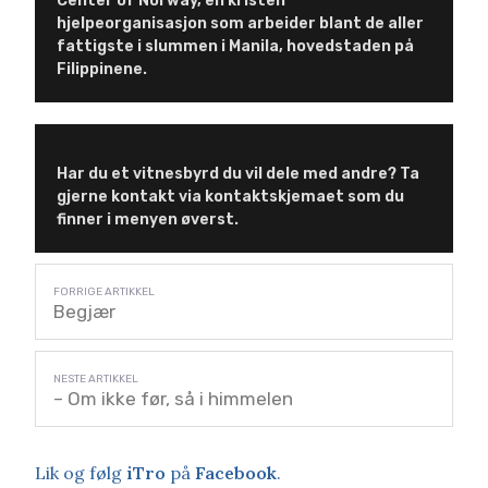
Center of Norway, en kristen
hjelpeorganisasjon som arbeider blant de aller
fattigste i slummen i Manila, hovedstaden på
Filippinene.
Har du et vitnesbyrd du vil dele med andre? Ta
gjerne kontakt via kontaktskjemaet som du
finner i menyen øverst.
Begjær
– Om ikke før, så i himmelen
Lik og følg
iTro
på
Facebook
.