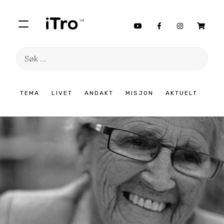
Søk
etter:
Hopp
TEMA
LIVET
ANDAKT
MISJON
AKTUELT
til
innhold