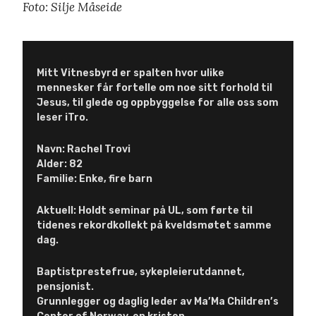
Foto: Silje Måseide
Mitt Vitnesbyrd er spalten hvor ulike
mennesker får fortelle om noe sitt forhold til
Jesus, til glede og oppbyggelse for alle oss som
leser iTro.
Navn: Rachel Trovi
Alder: 82
Familie: Enke, fire barn
Aktuell: Holdt seminar på UL, som førte til
tidenes rekordkollekt på kveldsmøtet samme
dag.
Baptistprestefrue, sykepleierutdannet,
pensjonist.
Grunnlegger og daglig leder av Ma’Ma Children’s