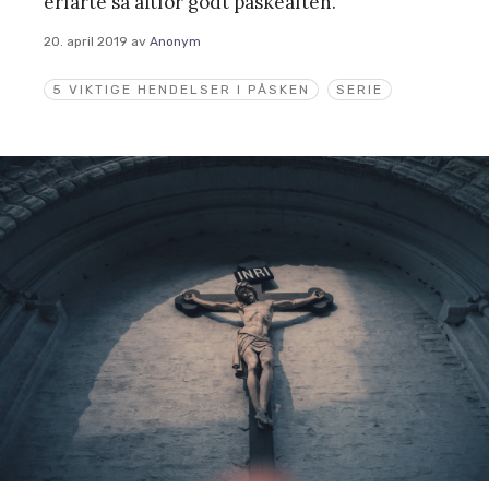
erfarte så altfor godt påskeaften.
20. april 2019
av
Anonym
5 VIKTIGE HENDELSER I PÅSKEN
SERIE