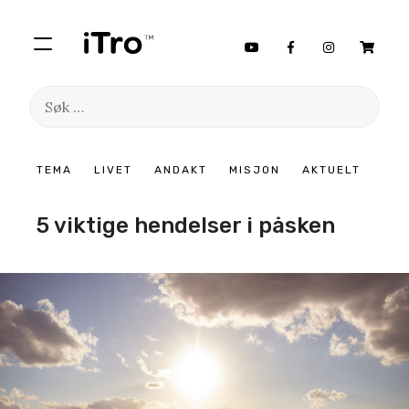
Søk
etter:
Hopp
TEMA
LIVET
ANDAKT
MISJON
AKTUELT
til
innhold
5 viktige hendelser i påsken