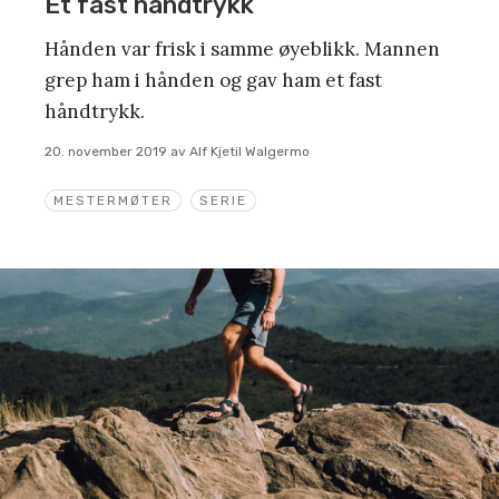
Et fast håndtrykk
Hånden var frisk i samme øyeblikk. Mannen
grep ham i hånden og gav ham et fast
håndtrykk.
20. november 2019
av
Alf Kjetil Walgermo
MESTERMØTER
SERIE