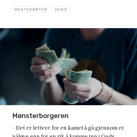
MESTERMØTER
SERIE
Mønsterborgeren
- Det er lettere for en kamel å gå gjennom et
nåløye enn for en rik å komme inn i Guds