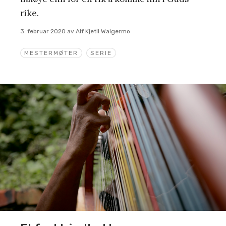
rike.
3. februar 2020
av
Alf Kjetil Walgermo
MESTERMØTER
SERIE