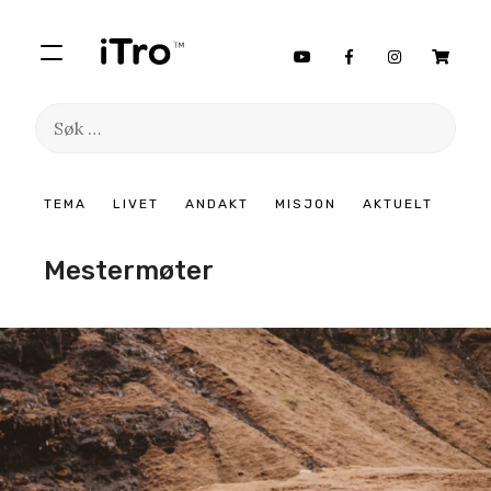
Søk
etter:
Hopp
TEMA
LIVET
ANDAKT
MISJON
AKTUELT
til
innhold
Mestermøter