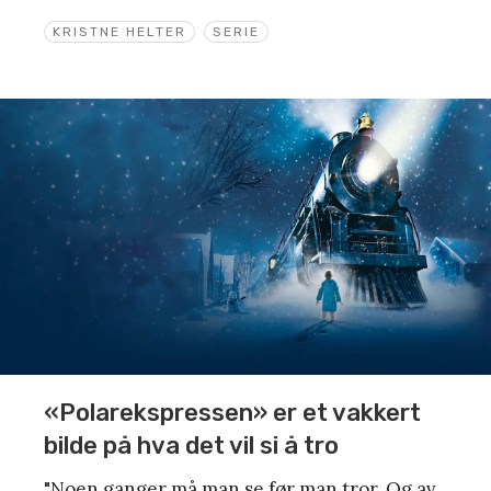
KRISTNE HELTER
SERIE
«Polarekspressen» er et vakkert
bilde på hva det vil si å tro
"Noen ganger må man se før man tror. Og av