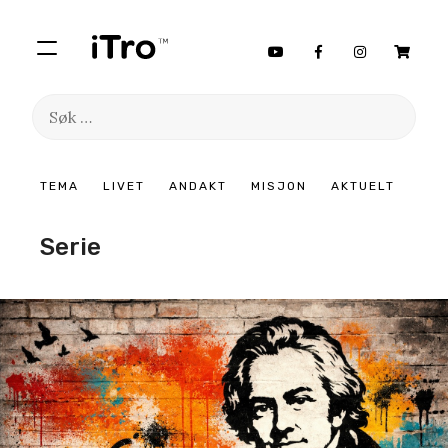
Søk
etter:
Hopp
TEMA
LIVET
ANDAKT
MISJON
AKTUELT
til
innhold
Serie