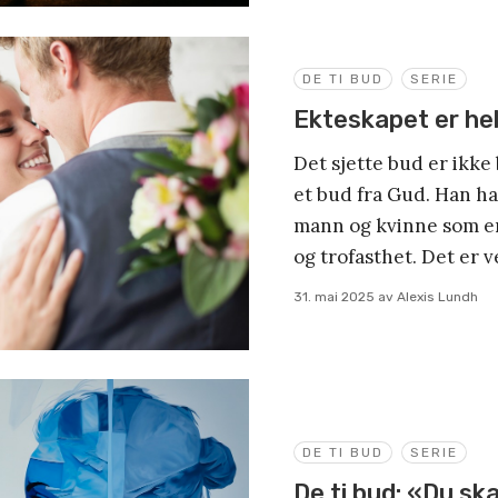
DE TI BUD
SERIE
Ekteskapet er hell
Det sjette bud er ikke
et bud fra Gud. Han h
mann og kvinne som en
og trofasthet. Det er v
31. mai 2025
av
Alexis Lundh
DE TI BUD
SERIE
De ti bud: «Du skal