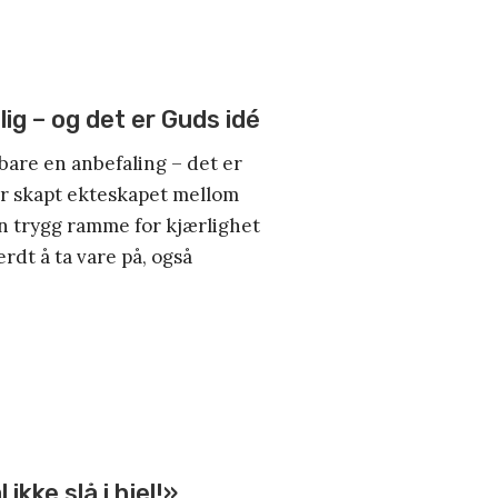
ig – og det er Guds idé
 bare en anbefaling – det er
ar skapt ekteskapet mellom
 trygg ramme for kjærlighet
erdt å ta vare på, også
 ikke slå i hjel!»