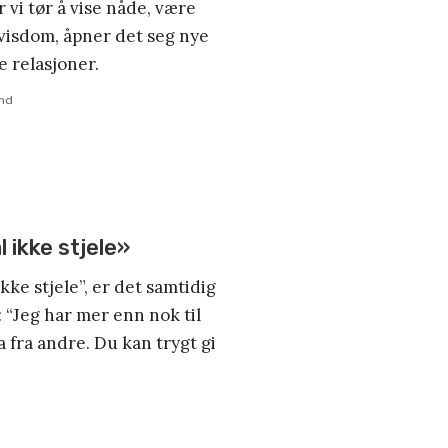
 vi tør å vise nåde, være
visdom, åpner det seg nye
e relasjoner.
and
l ikke stjele»
kke stjele”, er det samtidig
 “Jeg har mer enn nok til
 fra andre. Du kan trygt gi