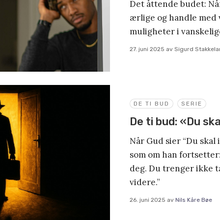
Det åttende budet: Når
ærlige og handle med 
muligheter i vanskelig
27. juni 2025
av
Sigurd Stakkel
DE TI BUD
SERIE
De ti bud: «Du ska
Når Gud sier “Du skal i
som om han fortsetter:
deg. Du trenger ikke ta
videre.”
26. juni 2025
av
Nils Kåre Bøe