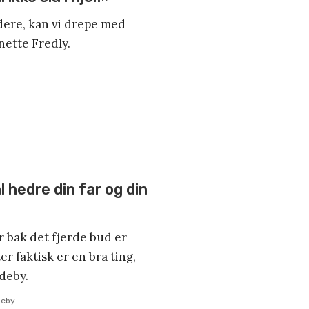
dere, kan vi drepe med
nette Fredly.
l hedre din far og din
r bak det fjerde bud er
r faktisk er en bra ting,
deby.
deby