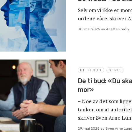
Selv om vi ikke er mor
ordene våre, skriver A
30. mai 2025
av
Anette Fredly
DE TI BUD
SERIE
De ti bud: «Du ska
mor»
– Noe av det som ligge
tanken om at autoritete
skriver Sven Arne Lun
29. mai 2025
av
Sven Arne Lun