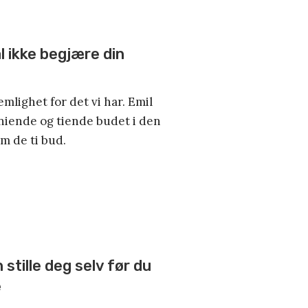
l ikke begjære din
mlighet for det vi har. Emil
niende og tiende budet i den
om de ti bud.
stille deg selv før du
e