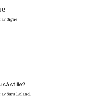
tt!
 av Signe.
 så stille?
 av Sara Loland.