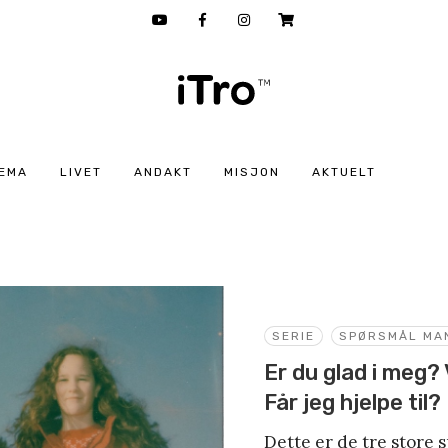
EMA
LIVET
ANDAKT
MISJON
AKTUELT
SERIE
SPØRSMÅL MA
Er du glad i meg?
Får jeg hjelpe til?
Dette er de tre store s