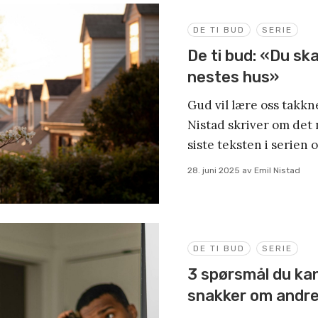
DE TI BUD
SERIE
De ti bud: «Du ska
nestes hus»
Gud vil lære oss takkne
Nistad skriver om det 
siste teksten i serien 
28. juni 2025
av
Emil Nistad
DE TI BUD
SERIE
3 spørsmål du kan 
snakker om andr