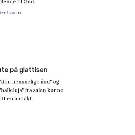
lende til Gud.
dvei Hvarnes
ute på glattisen
v "den hemmelige ånd" og
"halleluja" fra salen kunne
dt en andakt.