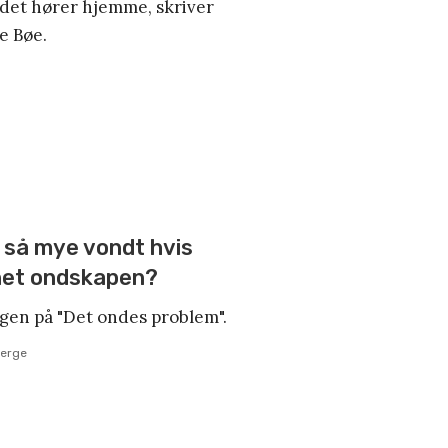
det hører hjemme, skriver
e Bøe.
 så mye vondt hvis
net ondskapen?
ngen på "Det ondes problem".
Berge