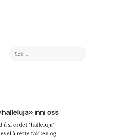
Søk
etter:
«halleluja» inni oss
 å si ordet "halleluja"
kevel å rette takken og