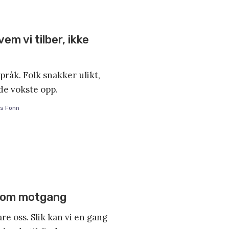
em vi tilber, ikke
språk. Folk snakker ulikt,
de vokste opp.
us Fonn
nnom motgang
re oss. Slik kan vi en gang