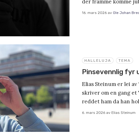
der framme komme jub
16. mars 2026
av
Ole Johan Bre
HALLELUJA
TEMA
Pinsevennlig fyr 
Elias Steinum er lei a
skriver om en gang et 
reddet ham da han hol
6. mars 2026
av
Elias Steinum