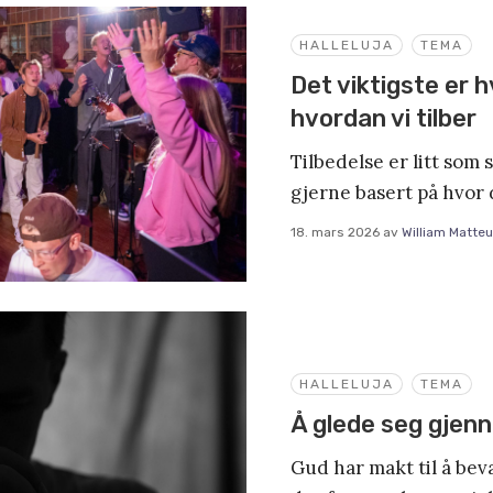
HALLELUJA
TEMA
Det viktigste er hv
hvordan vi tilber
Tilbedelse er litt som 
gjerne basert på hvor 
18. mars 2026
av
William Matte
HALLELUJA
TEMA
Å glede seg gje
Gud har makt til å beva