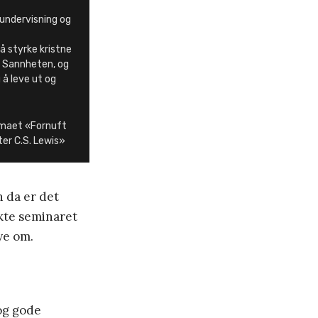
undervisning og
å styrke kristne
m Sannheten, og
 å leve ut og
temaet «Fornuft
ter C.S. Lewis»
n da er det
kte seminaret
ye om.
og gode