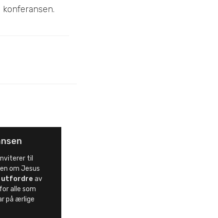
å konferansen.
ansen
viterer til
en om Jesus
s
utfordre
av
for alle som
ar på ærlige