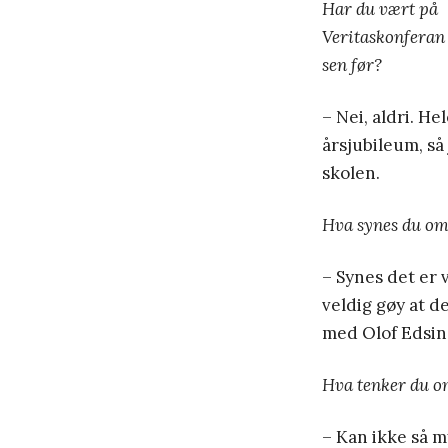
Har du vært på
Veritaskonferan
sen før?
– Nei, aldri. He
årsjubileum, s
skolen.
Hva synes du om
– Synes det er 
veldig gøy at 
med Olof Edsing
Hva tenker du om
– Kan ikke så m