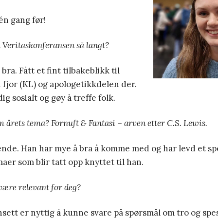
én gang før!
 Veritaskonferansen så langt?
bra. Fått et fint tilbakeblikk til
i fjor (KL) og apologetikkdelen der.
ig sosialt og gøy å treffe folk.
 årets tema? Fornuft & Fantasi – arven etter C.S. Lewis.
ende. Han har mye å bra å komme med og har levd et sp
er som blir tatt opp knyttet til han.
være relevant for deg?
ansett er nyttig å kunne svare på spørsmål om tro og spes