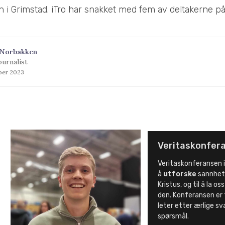
n i Grimstad. iTro har snakket med fem av deltakerne p
 Norbakken
ournalist
ober 2023
Veritaskonfer
Veritaskonferansen in
å
utforske
sannhet
Kristus, og til å la os
den. Konferansen er 
leter etter ærlige sv
spørsmål.