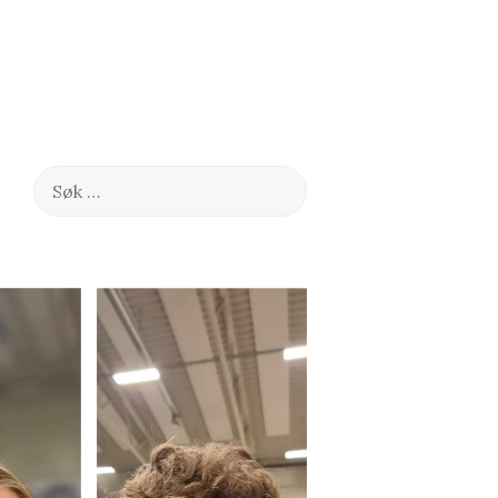
Søk
etter: