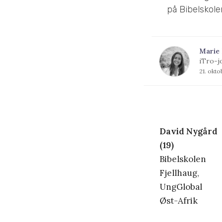
på Bibelskole
Marie
iTro-j
21. okt
David Nygård
(19)
Bibelskolen
Fjellhaug,
UngGlobal
Øst-Afrik