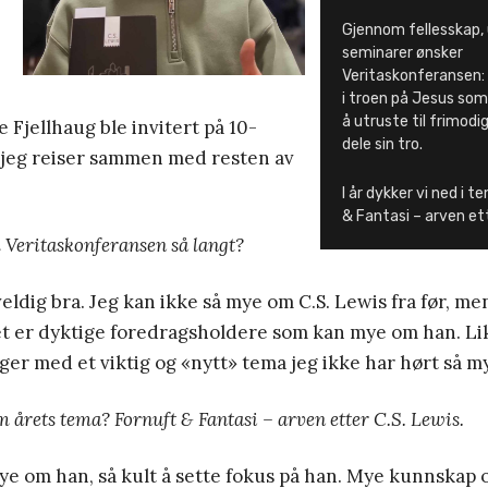
Gjennom fellesskap, 
seminarer ønsker
Veritaskonferansen: 
i troen på Jesus so
å utruste til frimodig
le Fjellhaug ble invitert på 10-
dele sin tro.
å jeg reiser sammen med resten av
I år dykker vi ned i 
& Fantasi – arven et
 Veritaskonferansen så langt?
veldig bra. Jeg kan ikke så mye om C.S. Lewis fra før, me
det er dyktige foredragsholdere som kan mye om han. Li
er med et viktig og «nytt» tema jeg ikke har hørt så m
 årets tema? Fornuft & Fantasi – arven etter C.S. Lewis.
ye om han, så kult å sette fokus på han. Mye kunnskap 