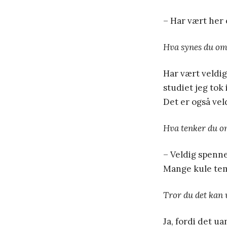
– Har vært her 
Hva synes du om
Har vært veldig 
studiet jeg tok 
Det er også veld
Hva tenker du om
– Veldig spenn
Mange kule tema
Tror du det kan 
Ja, fordi det u