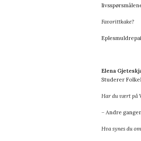
livsspørsmålen
Favorittkake?
Eplesmuldrepai
Elena Gjeteskj
Studerer Folkeh
Har du vært på 
– Andre gangen 
Hva synes du om