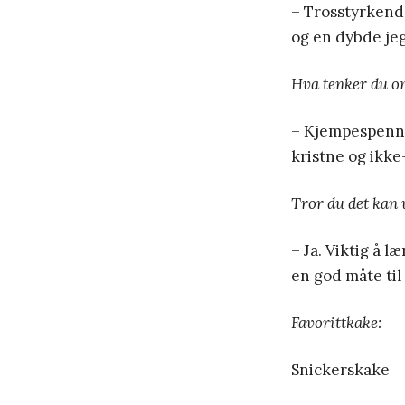
– Trosstyrkende
og en dybde jeg
Hva tenker du om
– Kjempespenned
kristne og ikke
Tror du det kan 
– Ja. Viktig å 
en god måte til
Favorittkake:
Snickerskake