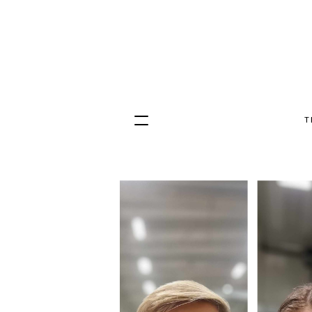
T
Hopp
til
innhold