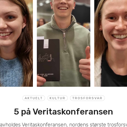
AKTUELT
KULTUR
TROSFORSVAR
5 på Veritaskonferansen
avholdes Veritaskonferansen, nordens største trosfors