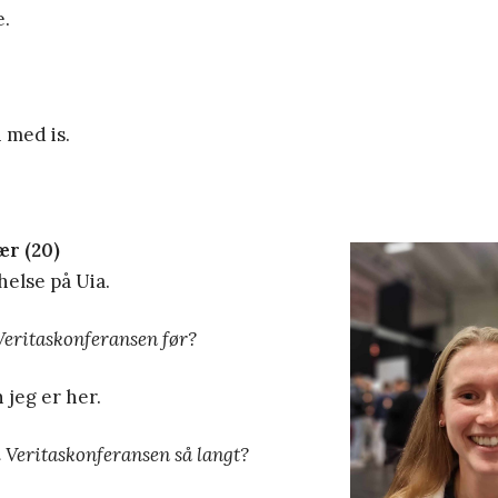
e.
 med is.
ær (20)
else på Uia.
Veritaskonferansen før?
jeg er her.
 Veritaskonferansen så langt?