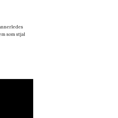
 annerledes
em som stjal