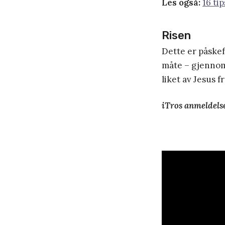
Les også:
16 tip
Risen
Dette er påskef
måte – gjennom 
liket av Jesus f
iTros anmeldelse