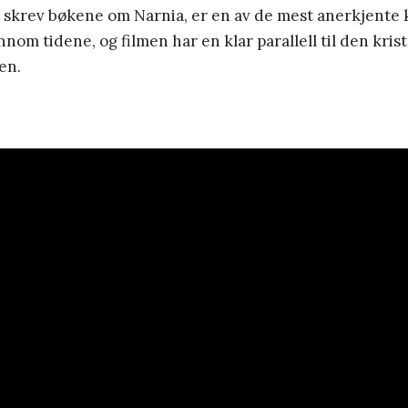
m skrev bøkene om Narnia, er en av de mest anerkjente 
nnom tidene, og filmen har en klar parallell til den kris
en.