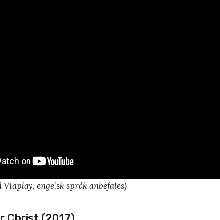
 Viaplay, engelsk språk anbefales)
r Christ
(2017)