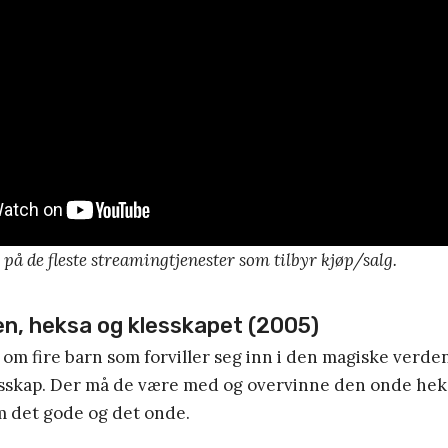
 på de fleste streamingtjenester som tilbyr kjøp/salg.
en, heksa og klesskapet (2005)
om fire barn som forviller seg inn i den magiske verd
sskap. Der må de være med og overvinne den onde heksa
 det gode og det onde.