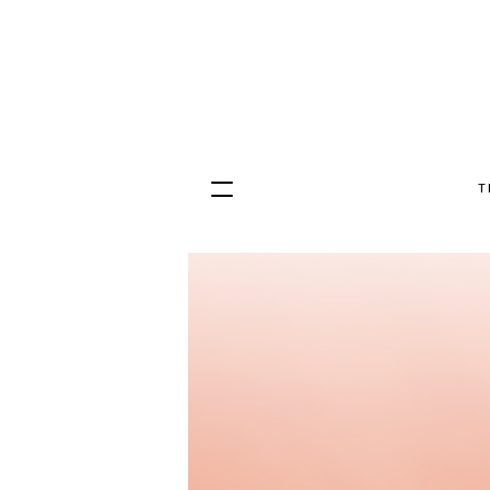
T
Hopp
til
innhold