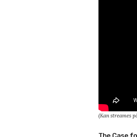
(Kan streames på
The Case fo