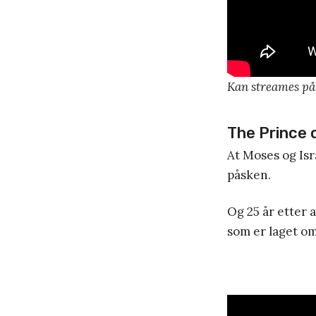
Kan streames på
The Prince 
At Moses og Isr
påsken.
Og 25 år etter 
som er laget o