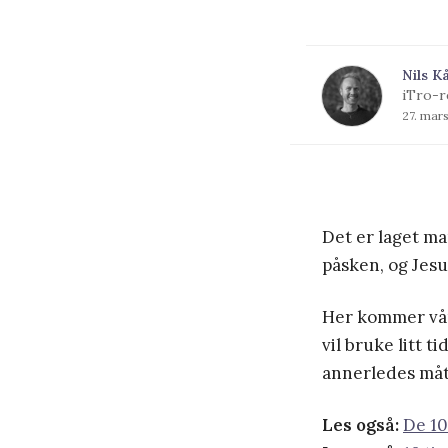
Nils K
iTro-r
27. mar
Det er laget ma
påsken, og Jes
Her kommer våre
vil bruke litt 
annerledes måt
Les også:
De 10