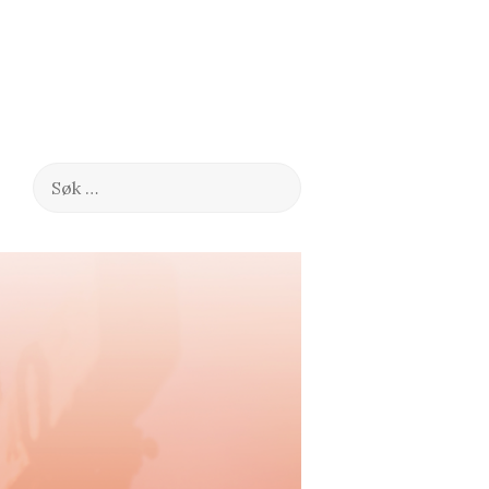
Søk
etter: