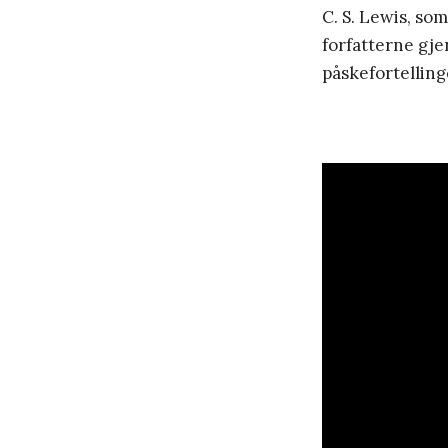
C. S. Lewis, so
forfatterne gje
påskefortelling