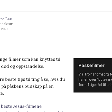
åre Bøe
edaktør
s 2023
nge filmer som kan knyttes til
Påskefilmer
u død og oppstandelse.
Vi i iTro har omsorg f
 beste tips til ting å se, hvis du
har en overflod av me
fornuftige råd til en
tid på påskens budskap på en
e.
 beste Jesus-filmene