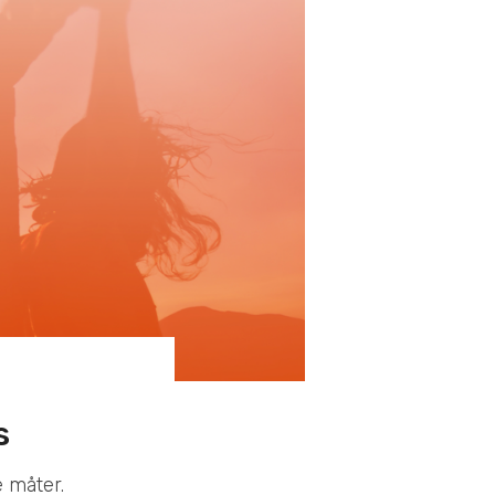
s
 måter.