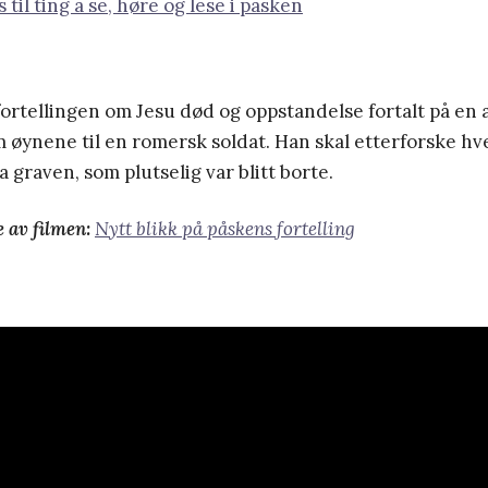
s til ting å se, høre og lese i påsken
ortellingen om Jesu død og oppstandelse fortalt på en
øynene til en romersk soldat. Han skal etterforske hv
ra graven, som plutselig var blitt borte.
 av filmen:
Nytt blikk på påskens fortelling