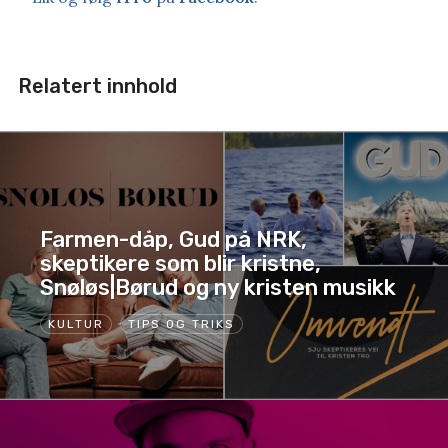
Relatert innhold
Farmen-dåp, Gud på NRK,
skeptikere som blir kristne,
Snøløs|Børud og ny kristen musikk
KULTUR
TIPS OG TRIKS