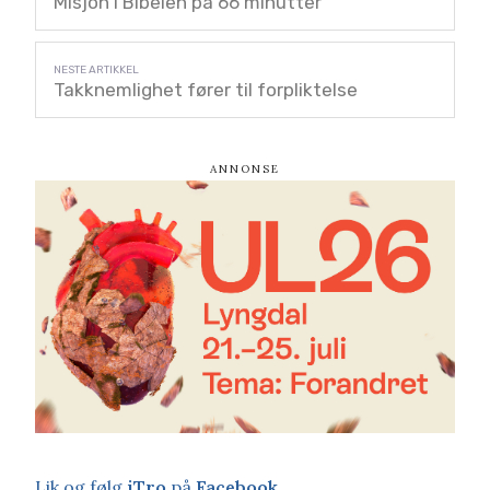
Misjon i Bibelen på 66 minutter
Takknemlighet fører til forpliktelse
Lik og følg
iTro
på
Facebook
.