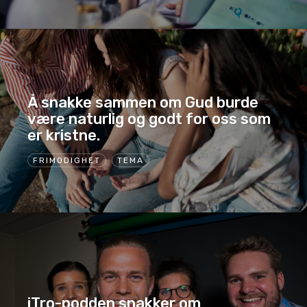
Å snakke sammen om Gud burde
være naturlig og godt for oss som
er kristne.
FRIMODIGHET
TEMA
iTro-podden snakker om