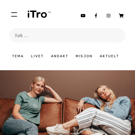
Søk
etter:
Hopp
TEMA
LIVET
ANDAKT
MISJON
AKTUELT
til
innhold