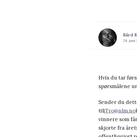
Bård K
28. juni
Hvis du tar førs
spørsmålene un
Sender du dett
til
iTro@nlm.no
vinnere som får
skjorte fra året
offentliggjort 