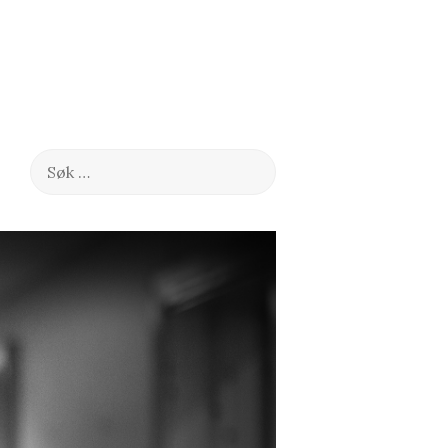
Søk
etter: