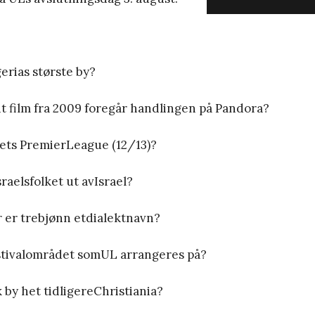
gerias største by?
ent film fra 2009 foregår handlingen på Pandora?
rets PremierLeague (12/13)?
raelsfolket ut avIsrael?
yr er trebjønn etdialektnavn?
estivalområdet somUL arrangeres på?
k by het tidligereChristiania?