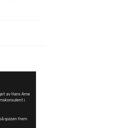
et av Hans Arne
mskonsulent i
 på quizen frem