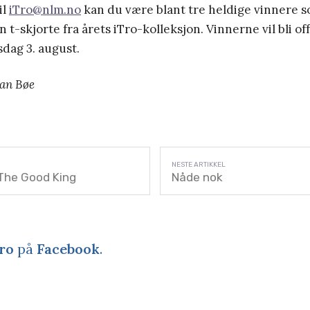
il
iTro@nlm.no
kan du være blant tre heldige vinnere s
 t-skjorte fra årets iTro-kolleksjon. Vinnerne vil bli of
dag 3. august.
ian Bøe
 The Good King
Nåde nok
ro
på
Facebook
.