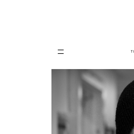
T
Hopp
til
innhold