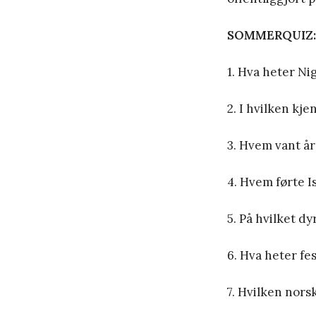
SOMMERQUIZ:
1. Hva heter Ni
2. I hvilken kj
3. Hvem vant å
4. Hvem førte Is
5. På hvilket d
6. Hva heter f
7. Hvilken nors