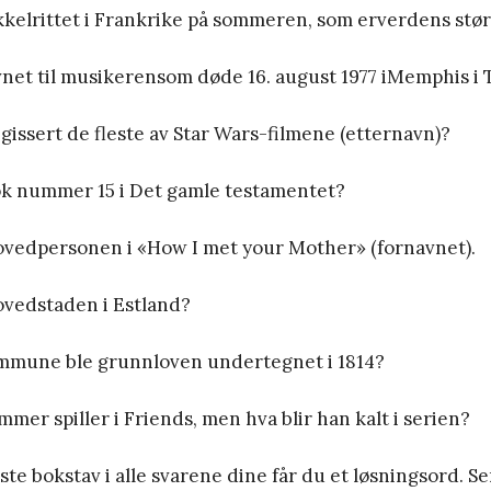
kkelrittet i Frankrike på sommeren, som erverdens stø
avnet til musikerensom døde 16. august 1977 iMemphis i
gissert de fleste av Star Wars-filmene (etternavn)?
bok nummer 15 i Det gamle testamentet?
hovedpersonen i «How I met your Mother» (fornavnet).
ovedstaden i Estland?
kommune ble grunnloven undertegnet i 1814?
mmer spiller i Friends, men hva blir han kalt i serien?
ste bokstav i alle svarene dine får du et løsningsord. S