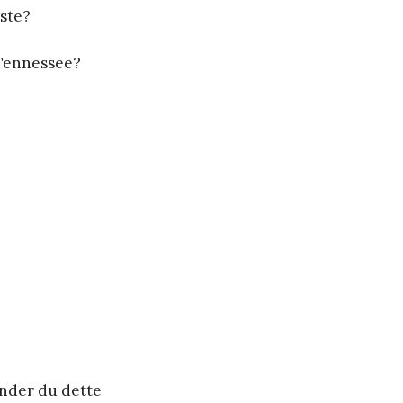
rste?
 Tennessee?
ender du dette