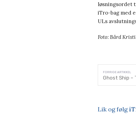
løsningsordet t
iTro-bag med en
ULs avslutnings
Foto: Bård Krist
Ghost Ship –
Lik og følg
iT