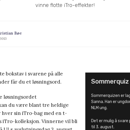
vinne flotte iTro-effekter!
ristian Bøe
 2013
te bokstav i svarene på alle
Sommerquiz
der får du et løsningsord.
Sommerquizen er lag
e løsningsordet
Sanna. Han er ungdo
kan du være blant tre heldige
NLM ung.
 hver sin iTro-bag med en t-
s iTro-kolleksjon. Vinnerne vil bli
Det er mulig å svare
til 3. august.
på ULs avslutningsdag 3. august.